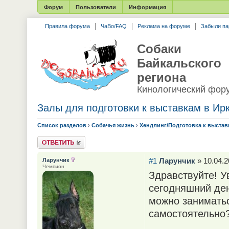
Форум
Пользователи
Информация
Правила форума
ЧаВо/FAQ
Реклама на форуме
Забыли па
Собаки
Байкальского
региона
Кинологический фор
Залы для подготовки к выставкам в Ирк
Список разделов
›
Собачья жизнь
›
Хендлинг/Подготовка к выстав
Ответить
#1
Ларунчик
» 10.04.2
Ларунчик
Чемпион
Здравствуйте! У
сегодняшний ден
можно заниматьс
самостоятельно?