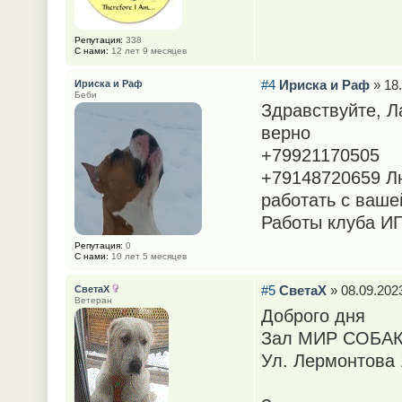
Репутация:
338
С нами:
12 лет 9 месяцев
#4
Ириска и Раф
» 18.
Ириска и Раф
Беби
Здравствуйте, Л
верно
+79921170505
+79148720659 Л
работать с ваше
Работы клуба ИГ
Репутация:
0
С нами:
10 лет 5 месяцев
#5
СветаХ
» 08.09.2023
СветаХ
Ветеран
Доброго дня
Зал МИР СОБА
Ул. Лермонтова 