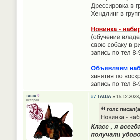
Дрессировка в г
Хендлинг в груп
Новинка - наби
(обучение владе
свою собаку в ри
запись по тел 8
Объявляем наб
занятия по воск
запись по тел 8
#7
ТАША
» 15.12.2023,
ТАША
Ветеран
голс писал(а
Новинка - на
Класс , я всег
получали удов