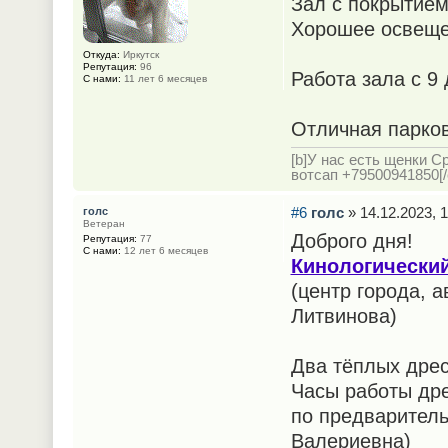
Зал с покрытием
Хорошее освещ
Откуда:
Иркутск
Репутация:
96
Работа зала с 9
С нами:
11 лет 6 месяцев
Отличная парков
[b]У нас есть щенки С
вотсап +79500941850[/c
#6
голс
» 14.12.2023, 1
голс
Ветеран
Доброго дня!
Репутация:
77
С нами:
12 лет 6 месяцев
Кинологический
(центр города, 
Литвинова)
Два тёплых дрес
Часы работы дре
по предваритель
Валериевна)