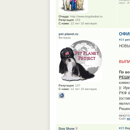
тел.: 8
Откуда:
http://www.dogsbaikal.ru
Репутация:
152
С нами:
12 лет 10 месяцев
ОФИ
pet-planet.ru
Ветеран
#24
pet
НОВЫ
ВЫПИ
По во
РЕШИ
комис
Репутация:
137
(г. И
С нами:
12 лет 10 месяцев
РКФ б
(оста
являл
Решен
МНОГО
Сайт
ww
#25
Do
Dog Show