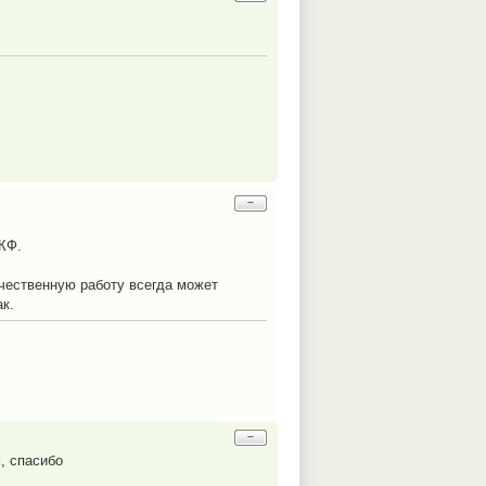
−
РКФ.
качественную работу всегда может
ак.
−
u
, спасибо