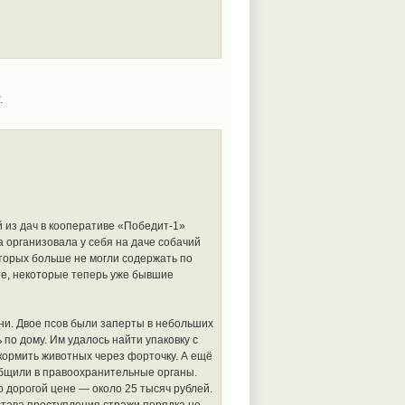
.
 из дач в кооперативе «Победит-1»
а организовала у себя на даче собачий
оторых больше не могли содержать по
ете, некоторые теперь уже бывшие
ни. Двое псов были заперты в небольших
по дому. Им удалось найти упаковку с
кормить животных через форточку. А ещё
общили в правоохранительные органы.
о дорогой цене — около 25 тысяч рублей.