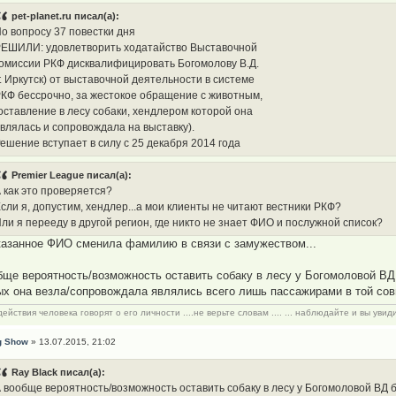
pet-planet.ru писал(а):
о вопросу 37 повестки дня
ЕШИЛИ: удовлетворить ходатайство Выставочной
омиссии РКФ дисквалифицировать Богомолову В.Д.
г. Иркутск) от выставочной деятельности в системе
КФ бессрочно, за жестокое обращение с животным,
оставление в лесу собаки, хендлером которой она
влялась и сопровождала на выставку).
ешение вступает в силу с 25 декабря 2014 года
Premier League писал(а):
 как это проверяется?
сли я, допустим, хендлер...а мои клиенты не читают вестники РКФ?
ли я перееду в другой регион, где никто не знает ФИО и послужной список?
казанное ФИО сменила фамилию в связи с замужеством...
бще вероятность/возможность оставить собаку в лесу у Богомоловой ВД б
ых она везла/сопровождала являлись всего лишь пассажирами в той совм
действия человека говорят о его личности ....не верьте словам .... ... наблюдайте и вы увид
g Show
» 13.07.2015, 21:02
Ray Black писал(а):
 вообще вероятность/возможность оставить собаку в лесу у Богомоловой ВД бы