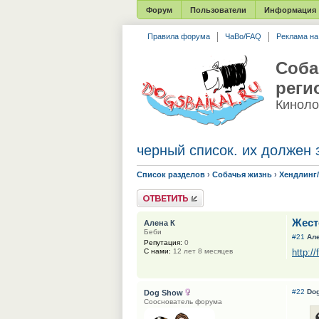
Форум
Пользователи
Информация
Правила форума
ЧаВо/FAQ
Реклама н
Соба
реги
Киноло
черный список. их должен 
Список разделов
›
Собачья жизнь
›
Хендлинг
Ответить
Жест
Алена К
Беби
#21
Ал
Репутация:
0
http:/
С нами:
12 лет 8 месяцев
#22
Do
Dog Show
Сооснователь форума