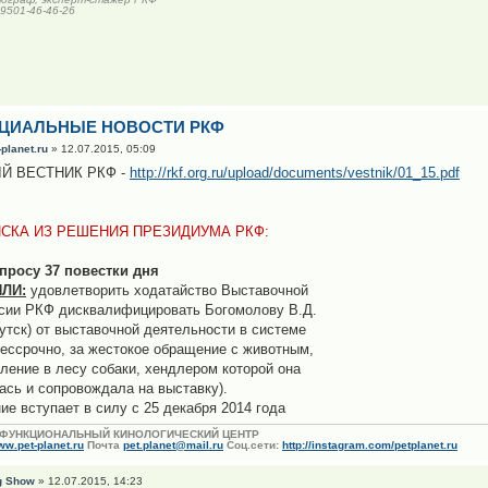
-9501-46-46-26
ЦИАЛЬНЫЕ НОВОСТИ РКФ
-planet.ru
» 12.07.2015, 05:09
Й ВЕСТНИК РКФ -
http://rkf.org.ru/upload/documents/vestnik/01_15.pdf
СКА ИЗ РЕШЕНИЯ ПРЕЗИДИУМА РКФ:
просу 37 повестки дня
ЛИ:
удовлетворить ходатайство Выставочной
сии РКФ дисквалифицировать Богомолову В.Д.
ркутск) от выставочной деятельности в системе
ессрочно, за жестокое обращение с животным,
вление в лесу собаки, хендлером которой она
ась и сопровождала на выставку).
ие вступает в силу с 25 декабря 2014 года
ФУНКЦИОНАЛЬНЫЙ КИНОЛОГИЧЕСКИЙ ЦЕНТР
w.pet-planet.ru
Почта
pet.planet@mail.ru
Соц.сети:
http://instagram.com/petplanet.ru
g Show
» 12.07.2015, 14:23