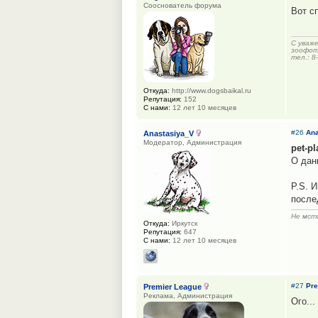
Сооснователь форума
Вот с
С уваж
зоофот
тел.: 8
Откуда:
http://www.dogsbaikal.ru
Репутация:
152
С нами:
12 лет 10 месяцев
#26
Ana
Anastasiya_V
Модератор, Администрация
pet-pl
О дан
P.S. 
после
Не мсти
Откуда:
Иркутск
Репутация:
647
С нами:
12 лет 10 месяцев
#27
Pre
Premier League
Реклама, Администрация
Ого...