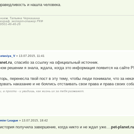
праведливость и нашла человека.
ением, Татьяна Черкашина
ограф, эксперт-стажер РКФ
-9501-46-46-26
stasiya_V
» 13.07.2015, 11:41
anet.ru
, спасибо за ссылку на официальный источник.
ном решении я знала, ждала, когда это информация появится на сайте 
Игорь, перенесла твой пост в эту тему, чтобы люди понимали, что за не
довать наказание и не боялись отстаивать свои права и права своих соб
, а прости - и увидишь, как жизнь их за тебя размажет.
mier League
» 13.07.2015, 18:42
 история получила завершение, когда никто и не ждал уже....
pet-planet.r