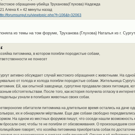
естокое обращение-убийца Труханова(Глухова) Надежда
21 Алена К » 42 минуты назад
ttp://forumsurgut.ru/viewtopic.php?f=106&t=32063
 поняла из темы на том форуме, Труханова (Глухова) Наталья из г. Сургут
озяйка питомника, в котором погибли породистые собаки,
тветственности не понесет
ургут активно обсуждает случай жестокого обращения с животными. На одной
уквально от голода и холода погибли породистые собаки. Жительница Сургут
итомник. Ей, как опытной заводчице, сургутяне продавали своих питомцев, к
азным обстоятельствам. После того, как история получила огласку в интерн
ладельцы узнали в погибших животных своих собак.
етвероногие обитатели питомника на длительное время остались на даче од
ольерах, их и обнаружили мёртвыми. Еще две собаки свободно передвигались 
ормом. На одном из местных форумов пишут, что соседи нашли возможность 
м бросали снег, чтобы те не погибли от обезвоживания. О произошедшем со
олицейские говорят, что хозяйка питомника приобретала собак по достаточн