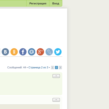
Регистрация
Вход
Сообщений: 44 •
Страница 2 из 3
•
1
2
3
−
−