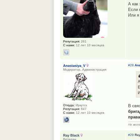
А как
Если 
Или я
Репутация:
261
С нами:
12 лет 10 месяцев
#28
Ana
Anastasiya_V
Модератор, Администрация
А
Е
И
Откуда:
Иркутск
В свя
Репутация:
647
брига
С нами:
12 лет 10 месяцев
права
Не мсти
#29
Ray
Ray Black
Ветеран