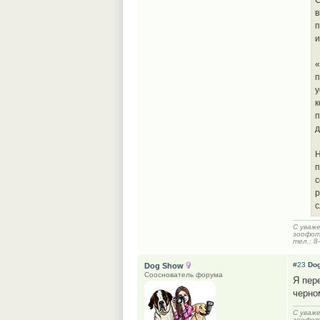
С
в
п
и
«
п
у
к
п
д
Н
п
с
р
с
С уваж
зоофот
тел.: 8
#23
Do
Dog Show
Сооснователь форума
Я пер
черно
С уваж
зоофот