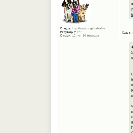
Ж
#
h
Откуда:
http://www.dogsbaikal.ru
Репутация:
152
Как я
С нами:
12 лет 10 месяцев
Х
о
С
б
п
р
в
Ч
в
к
и
П