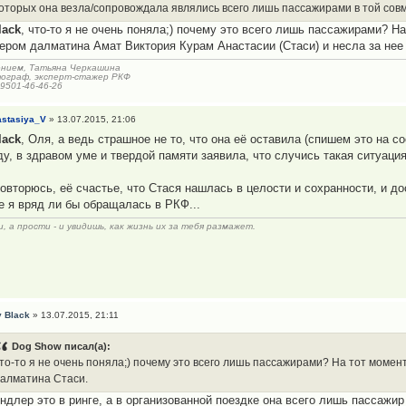
оторых она везла/сопровождала являлись всего лишь пассажирами в той совм
lack
, что-то я не очень поняла;) почему это всего лишь пассажирами? Н
ером далматина Амат Виктория Курам Анастасии (Стаси) и несла за нее 
ением, Татьяна Черкашина
ограф, эксперт-стажер РКФ
-9501-46-46-26
stasiya_V
» 13.07.2015, 21:06
lack
, Оля, а ведь страшное не то, что она её оставила (спишем это на со
ду, в здравом уме и твердой памяти заявила, что случись такая ситуаци
.
повторюсь, её счастье, что Стася нашлась в целости и сохранности, и д
е я вряд ли бы обращалась в РКФ...
, а прости - и увидишь, как жизнь их за тебя размажет.
 Black
» 13.07.2015, 21:11
Dog Show писал(а):
то-то я не очень поняла;) почему это всего лишь пассажирами? На тот моме
алматина Стаси.
ендлер это в ринге, а в организованной поездке она всего лишь пассажир