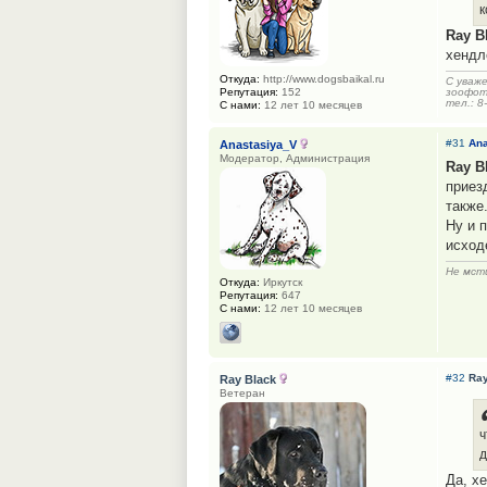
к
Ray B
хендл
Откуда:
http://www.dogsbaikal.ru
С уваж
Репутация:
152
зоофот
тел.: 8
С нами:
12 лет 10 месяцев
#31
Ana
Anastasiya_V
Модератор, Администрация
Ray B
приез
также
Ну и 
исход
Не мсти
Откуда:
Иркутск
Репутация:
647
С нами:
12 лет 10 месяцев
#32
Ray
Ray Black
Ветеран
ч
д
Да, х