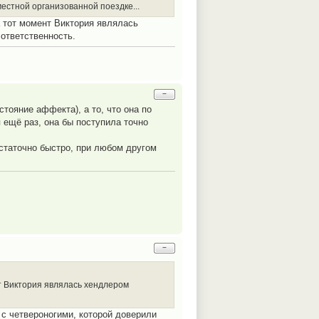
естной организованной поездке...
а тот момент Виктория являлась
ответственность.
−
стояние аффекта), а то, что она по
я ещё раз, она бы поступила точно
остаточно быстро, при любом другом
−
нт Виктория являлась хендлером
 с четвероногими, которой доверили