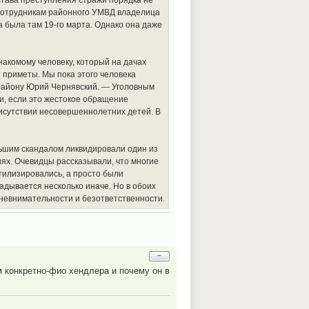
остава преступления стражи порядка не
 Сотрудникам районного УМВД владелица
а была там 19-го марта. Однако она даже
знакомому человеку, который на дачах
и приметы. Мы пока этого человека
 району Юрий Чернявский. — Уголовным
и, если это жестокое обращение
рисутствии несовершеннолетних детей. В
ольшим скандалом ликвидировали один из
ях. Очевидцы рассказывали, что многие
тилизировались, а просто были
адывается несколько иначе. Но в обоих
невнимательности и безответственности.
−
м конкретно-фио хендлера и почему он в