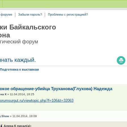
а форуме
Забыли пароль?
Проблемы с регистрацией?
ки Байкальского
она
гический форум
знать каждый.
/Подготовка к выставкам
окое обращение-убийца Труханова(Глухова) Надежда
ена К
» 11.04.2014, 18:25
/forumsurgut.ru/viewtopic.php?f=106&t=32063
g Show
» 11.04.2014, 19:09
Алена К писал(а):