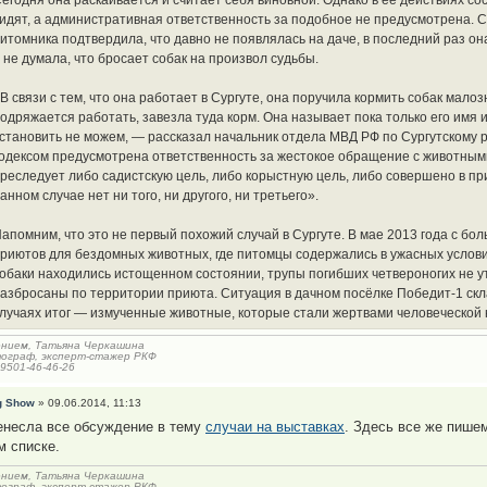
егодня она раскаивается и считает себя виновной. Однако в её действиях с
идят, а административная ответственность за подобное не предусмотрена.
итомника подтвердила, что давно не появлялась на даче, в последний раз он
 не думала, что бросает собак на произвол судьбы.
В связи с тем, что она работает в Сургуте, она поручила кормить собак мало
одряжается работать, завезла туда корм. Она называет пока только его имя 
становить не можем, — рассказал начальник отдела МВД РФ по Сургутскому
одексом предусмотрена ответственность за жестокое обращение с животным
реследует либо садистскую цель, либо корыстную цель, либо совершено в п
анном случае нет ни того, ни другого, ни третьего».
апомним, что это не первый похожий случай в Сургуте. В мае 2013 года с б
риютов для бездомных животных, где питомцы содержались в ужасных услови
обаки находились истощенном состоянии, трупы погибших четвероногих не у
азбросаны по территории приюта. Ситуация в дачном посёлке Победит-1 скл
лучаях итог — измученные животные, которые стали жертвами человеческой 
ением, Татьяна Черкашина
ограф, эксперт-стажер РКФ
-9501-46-46-26
g Show
» 09.06.2014, 11:13
енесла все обсуждение в тему
случаи на выставках
. Здесь все же пише
м списке.
ением, Татьяна Черкашина
ограф, эксперт-стажер РКФ