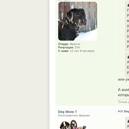
П
Р
к
(
Р
(
я
Откуда:
Иркутск
Р
Репутация:
154
С нами:
12 лет 8 месяцев
А
Е
И
или у
А воо
котор
Только 
#30
Do
Dog Show
Сооснователь форума
А