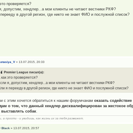
 это проверяется?
я, допустим, хендлер...а мои клиенты не читают вестники РКФ?
 перееду в другой регион, где никто не знает ФИО и послужной список?
stasiya_V
» 13.07.2015, 20:33
Premier League писал(а):
 как это проверяется?
сли я, допустим, хендлер...а мои клиенты не читают вестники РКФ?
ли я перееду в другой регион, где никто не знает ФИО и послужной список?
зи с этим хочется обратиться к нашим форумчанам
оказать содействие
дам о том, что данный хендлер дисквалифицирован за жестокое об
 выставлять собак
.
, а прости - и увидишь, как жизнь их за тебя размажет.
 Black
» 13.07.2015, 20:57