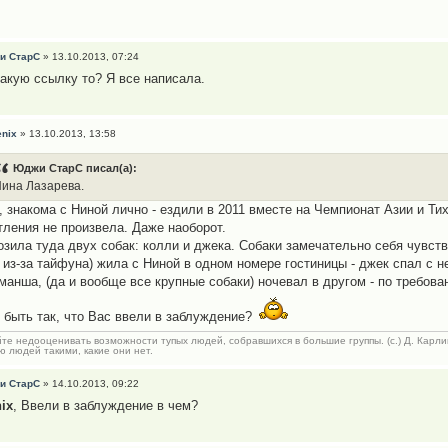
и СтарС
» 13.10.2013, 07:24
какую ссылку то? Я все написала.
nix
» 13.10.2013, 13:58
Юджи СтарС писал(а):
ина Лазарева.
, знакома с Ниной лично - ездили в 2011 вместе на Чемпионат Азии и Ти
тления не произвела. Даже наоборот.
озила туда двух собак: колли и джека. Собаки замечательно себя чувст
 из-за тайфуна) жила с Ниной в одном номере гостиницы - джек спал с не
манша, (да и вообще все крупные собаки) ночевал в другом - по требов
 быть так, что Вас ввели в заблуждение?
те недооценивать возможности тупых людей, собравшихся в большие группы. (с.) Д. Карли
 людей такими, какие они нет.
и СтарС
» 14.10.2013, 09:22
ix
, Ввели в заблуждение в чем?