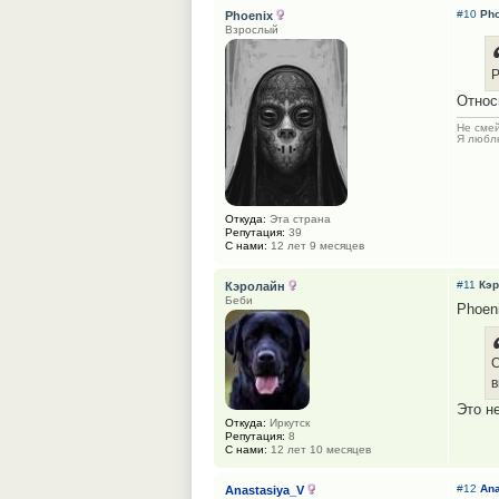
#10
Ph
Phoenix
Взрослый
P
Относ
Не смей
Я люблю
Откуда:
Эта страна
Репутация:
39
С нами:
12 лет 9 месяцев
#11
Кэр
Кэролайн
Беби
Phoeni
С
в
Это н
Откуда:
Иркутск
Репутация:
8
С нами:
12 лет 10 месяцев
#12
Ana
Anastasiya_V