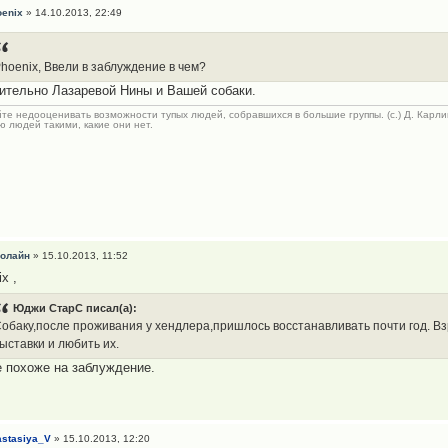
oenix
» 14.10.2013, 22:49
hoenix, Ввели в заблуждение в чем?
ительно Лазаревой Нины и Вашей собаки.
те недооценивать возможности тупых людей, собравшихся в большие группы. (с.) Д. Карли
 людей такими, какие они нет.
олайн
» 15.10.2013, 11:52
x ,
Юджи СтарС писал(а):
обаку,после проживания у хендлера,пришлось восстанавливать почти год. Вз
ыставки и любить их.
е похоже на заблуждение.
stasiya_V
» 15.10.2013, 12:20