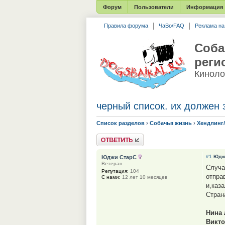
Форум
Пользователи
Информация
Правила форума
ЧаВо/FAQ
Реклама н
Соба
реги
Киноло
черный список. их должен 
Список разделов
›
Собачья жизнь
›
Хендлинг
Ответить
#1
Юдж
Юджи СтарС
Ветеран
Случа
Репутация:
104
отпра
С нами:
12 лет 10 месяцев
и,каз
Стран
Нина 
Викт