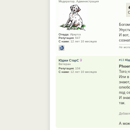
Модератор, Администрация
С
Богом
Упуст
Откуда:
Иркутск
И вот
Репутация:
647
созна
С нами:
12 лет 10 месяцев
Не мсти
#13
Юд
Юджи СтарС
Ветеран
Phoen
Репутация:
104
Того,
С нами:
12 лет 10 месяцев
Или в
знают
олюбо
под с
И зна
так.
Добавл
А мож