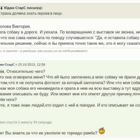
Юджи СтарС писал(а):
трана должна знать героев в лицо.
олова Виктория.
ила собаку в дороге. И уехала. По возвращению с выставок ни звонка, ни
, что она сама написала по поводу случившегося: "Да, я оставила собаку
тельное решение, сейчас я бы приняла точно такое же, это я могу сказат
, а прости - и увидишь, как жизнь их за тебя размажет.
жи СтарС
» 15.10.2013, 12:56
ix
, Относительно чего?
что она оговорила меня? Что ей было заплачено,а мою собаку не брали д
 том,что я не получила фотосет за который заплатила? Или что моя соб
,как моя собака его ненавидела и орала в нем на всю выставку.а тут вд
вания описывать не буду. Или может мне кто опигет другую причину,поч
ебя ноги?
ете, я тоже знаю людей,кто ездил с ней в поездки. И кто описывает ее с
ено спустя 1 минуту 54 секунды:
ет Вы знаете,за что ее уволили из торнадо рамбо?