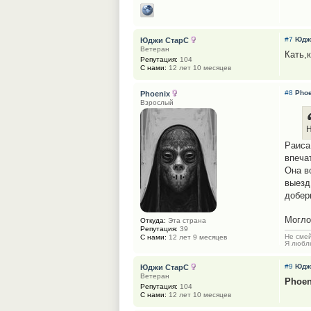
#7
Юдж
Юджи СтарС
Ветеран
Кать,
Репутация:
104
С нами:
12 лет 10 месяцев
#8
Phoe
Phoenix
Взрослый
Н
Раиса
впеча
Она в
выезд
добер
Могло
Откуда:
Эта страна
Репутация:
39
Не смей
С нами:
12 лет 9 месяцев
Я люблю
#9
Юдж
Юджи СтарС
Ветеран
Phoen
Репутация:
104
С нами:
12 лет 10 месяцев