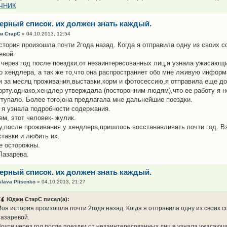
ЧНИК
черный список. их должен знать каждый.
и СтарС
» 04.10.2013, 12:54
стория произошла почти 2года назад. Когда я отправила одну из своих с
евой.
 через год после поездки,от незаинтересованных лиц,я узнала ужасающ
го хендлера, а так же то,что она распространяет обо мне лживую инфор
и за месяц проживания,выставки,корм и фотосессию,я отправила еще до 
орту.однако,хендлер утверждала (посторонним людям),что ее работу я н
ступало. Более того,она предлагала мне дальнейшие поездки.
 я узнала подробности содержания.
ем, этот человек- жулик.
у,после проживания у хендлера,пришлось восстанавливать почти год. В
ставки и любить их.
е осторожны.
Лазарева.
черный список. их должен знать каждый.
slava Plisenko
» 04.10.2013, 21:27
Юджи СтарС писал(а):
оя история произошла почти 2года назад. Когда я отправила одну из своих с
азаревой.
очти через год после поездки,от незаинтересованных лиц,я узнала ужасаю