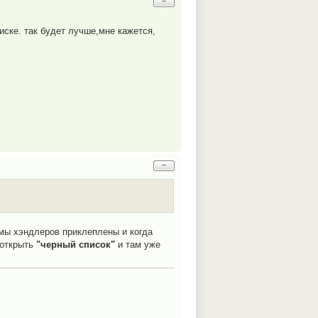
−
иске. так будет лучше,мне кажется,
−
емы хэндлеров приклеплены и когда
 открыть
"черный список"
и там уже