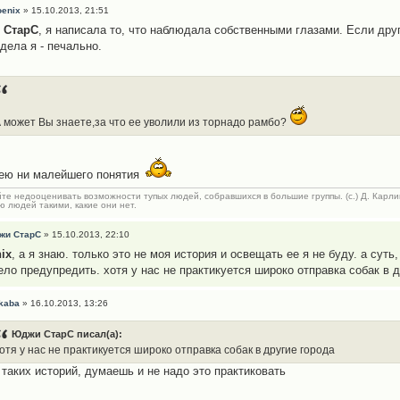
oenix
» 15.10.2013, 21:51
 СтарС
, я написала то, что наблюдала собственными глазами. Если дру
дела я - печально.
 может Вы знаете,за что ее уволили из торнадо рамбо?
ею ни малейшего понятия
те недооценивать возможности тупых людей, собравшихся в большие группы. (с.) Д. Карли
 людей такими, какие они нет.
жи СтарС
» 15.10.2013, 22:10
ix
, а я знаю. только это не моя история и освещать ее я не буду. а суть,
ело предупредить. хотя у нас не практикуется широко отправка собак в д
kaba
» 16.10.2013, 13:26
Юджи СтарС писал(а):
отя у нас не практикуется широко отправка собак в другие города
 таких историй, думаешь и не надо это практиковать