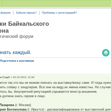
а форуме
Забыли пароль?
Проблемы с регистрацией?
ки Байкальского
она
гический форум
знать каждый.
/Подготовка к выставкам
и СтарС
» 04.10.2013, 12:44
ется так,что мы не можем поехать на выставку/вязку сами. И тогда нуж
вить собаку с хендлером. Все они на виду,их имена известны. Но случае
алось бы, безупречной репутацией,скрывается монстр,мошенник.
а должна знать героев в лицо.
Лазарева
(г. Москва)
ория Богомолова
(г. Иркутск) - дисквалифицирована от выставочной де