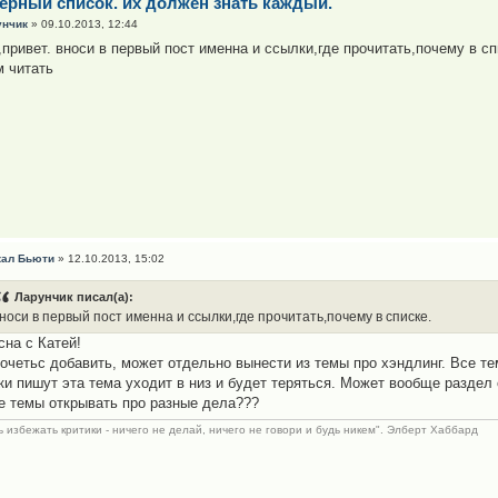
черный список. их должен знать каждый.
унчик
» 09.10.2013, 12:44
привет. вноси в первый пост именна и ссылки,где прочитать,почему в сп
 читать
кал Бьюти
» 12.10.2013, 15:02
Ларунчик писал(а):
носи в первый пост именна и ссылки,где прочитать,почему в списке.
сна с Катей!
очетьс добавить, может отдельно вынести из темы про хэндлинг. Все т
ки пишут эта тема уходит в низ и будет теряться. Может вообще раздел
е темы открывать про разные дела???
 избежать критики - ничего не делай, ничего не говори и будь никем". Элберт Хаббард