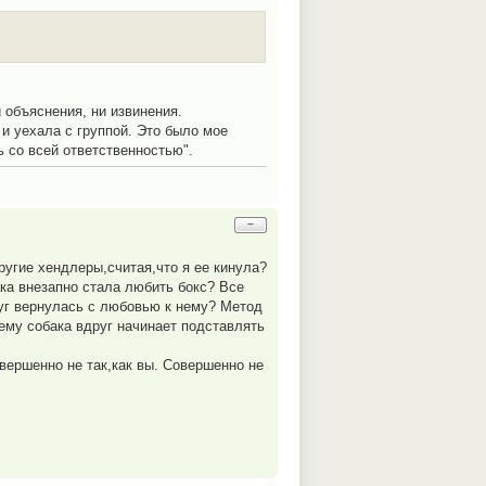
 объяснения, ни извинения.
 и уехала с группой. Это было мое
ь со всей ответственностью".
−
ругие хендлеры,считая,что я ее кинула?
ака внезапно стала любить бокс? Все
руг вернулась с любовью к нему? Метод
ему собака вдруг начинает подставлять
овершенно не так,как вы. Совершенно не