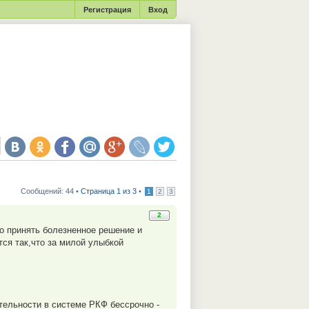
Регистрация
Вход
Сообщений: 44 •
Страница 1 из 3
•
1
2
3
2
но принять болезненное решение и
тся так,что за милой улыбкой
ятельности в системе РКФ бессрочно -