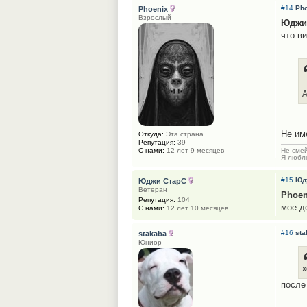
#14
Ph
Phoenix
Взрослый
Юджи
что ви
А
Не им
Откуда:
Эта страна
Репутация:
39
С нами:
12 лет 9 месяцев
Не смей
Я люблю
#15
Юд
Юджи СтарС
Ветеран
Phoen
Репутация:
104
мое д
С нами:
12 лет 10 месяцев
#16
sta
stakaba
Юниор
х
после