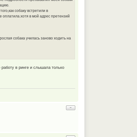
ацию.
ого,как собаку встретили в
е оплатила.хотя в мой адрес претензий
рослая собака училась заново ходить на
е работу в ринге и слышала только
−