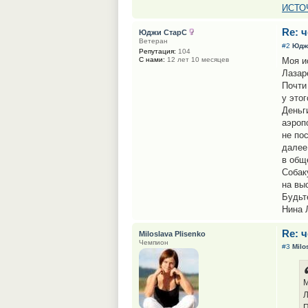
ИСТО
Re: 
Юджи СтарС
Ветеран
#2
Юдж
Репутация:
104
Моя и
С нами:
12 лет 10 месяцев
Лазар
Почти
у это
Деньг
аэроп
не по
далее
в общ
Собак
на вы
Будьт
Нина 
Re: 
Miloslava Plisenko
Чемпион
#3
Milo
М
Л
П