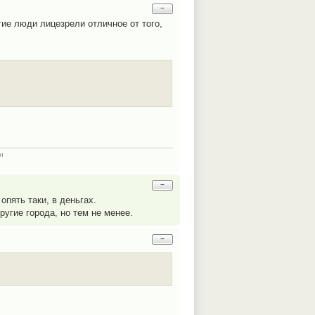
−
гие люди лицезрели отличное от того,
н
−
 опять таки, в деньгах.
ругие города, но тем не менее.
−