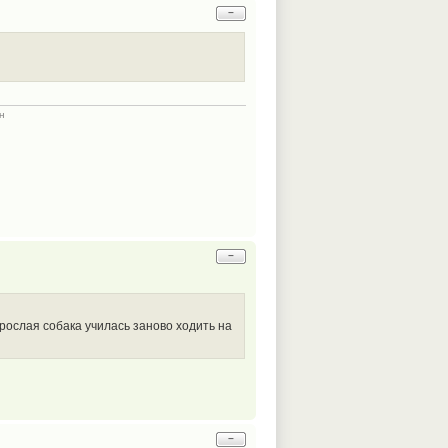
−
н
−
рослая собака училась заново ходить на
−