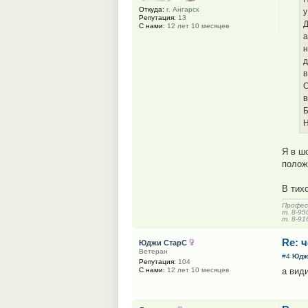
Откуда:
г. Ангарск
у
Репутация:
13
Д
С нами:
12 лет 10 месяцев
а
н
д
в
С
в
Б
Н
Я в ш
полож
В тих
Профес
т. 8-95
т. 8-91
Re: 
Юджи СтарС
Ветеран
#4
Юдж
Репутация:
104
а види
С нами:
12 лет 10 месяцев