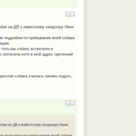
−
обак на ДВ.к известному хендлеру Нине
ие подробности пребывания моей собаки
мацию.
того,как собаку встретили в
е оплатила.хотя в мой адрес претензий
зрослая собака училась заново ходить
−
обак на ДВ.к известному хендлеру Нине
щие подробности пребывания моей собаки