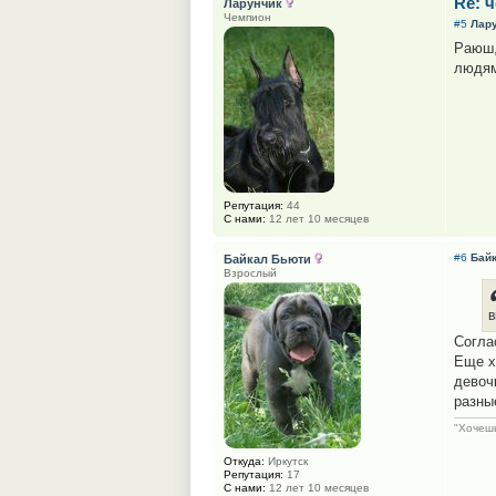
Re: 
Ларунчик
Чемпион
#5
Лар
Раюш,
людям
Репутация:
44
С нами:
12 лет 10 месяцев
#6
Бай
Байкал Бьюти
Взрослый
в
Согла
Еще х
девоч
разны
"Хочешь
Откуда:
Иркутск
Репутация:
17
С нами:
12 лет 10 месяцев