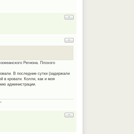
−
−
хоокеанского Региона. Плохого
вовали. В последние сутки (задержали
й в кровати. Колли, как и моя
анию администрации.
н
−