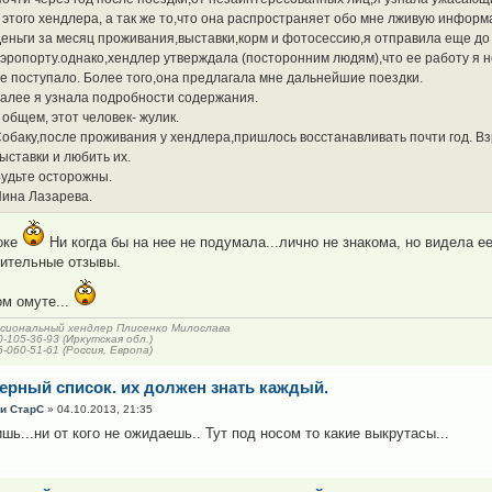
 этого хендлера, а так же то,что она распространяет обо мне лживую информ
еньги за месяц проживания,выставки,корм и фотосессию,я отправила еще до т
эропорту.однако,хендлер утверждала (посторонним людям),что ее работу я н
е поступало. Более того,она предлагала мне дальнейшие поездки.
алее я узнала подробности содержания.
 общем, этот человек- жулик.
обаку,после проживания у хендлера,пришлось восстанавливать почти год. Вз
ыставки и любить их.
удьте осторожны.
ина Лазарева.
оке
Ни когда бы на нее не подумала...лично не знакома, но видела е
ительные отзывы.
ом омуте...
сиональный хендлер Плисенко Милослава
0-105-36-93 (Иркутская обл.)
6-060-51-61 (Россия, Европа)
черный список. их должен знать каждый.
и СтарС
» 04.10.2013, 21:35
шь...ни от кого не ожидаешь.. Тут под носом то какие выкрутасы...