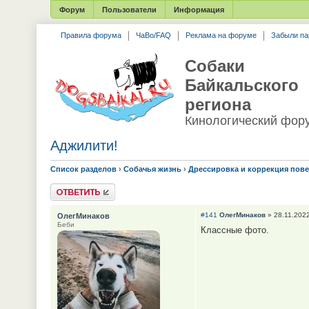
Форум
Пользователи
Информация
Правила форума
ЧаВо/FAQ
Реклама на форуме
Забыли па
Собаки
Байкальского
региона
Кинологический фор
Аджилити!
Список разделов
›
Собачья жизнь
›
Дрессировка и коррекция пов
Ответить
#141
ОлегМинаков
» 28.11.2022
ОлегМинаков
Беби
Классные фото.