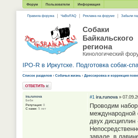
Форум
Пользователи
Информация
Правила форума
ЧаВо/FAQ
Реклама на форуме
Забыли па
Собаки
Байкальского
региона
Кинологический фор
IPO-R в Иркутске. Подготовка собак-сп
Список разделов
›
Собачья жизнь
›
Дрессировка и коррекция пов
Ответить
#1
ira.runova
» 07.09.2
ira.runova
Беби
Проводим набор 
Репутация:
0
С нами:
5 лет
международной с
двух дисциплин 
Непосредственно
завале, в лавине