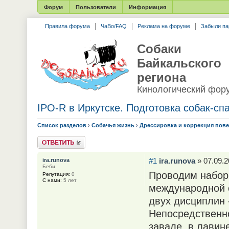
Форум
Пользователи
Информация
Правила форума
ЧаВо/FAQ
Реклама на форуме
Забыли па
Собаки
Байкальского
региона
Кинологический фор
IPO-R в Иркутске. Подготовка собак-сп
Список разделов
›
Собачья жизнь
›
Дрессировка и коррекция пов
Ответить
#1
ira.runova
» 07.09.2
ira.runova
Беби
Проводим набор 
Репутация:
0
С нами:
5 лет
международной с
двух дисциплин 
Непосредственно
завале, в лавине