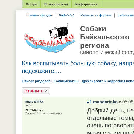
Форум
Пользователи
Информация
Правила форума
ЧаВо/FAQ
Реклама на форуме
Забыли па
Собаки
Байкальского
региона
Кинологический фор
Как воспитывать большую собаку, напра
подскажите....
Список разделов
›
Собачья жизнь
›
Дрессировка и коррекция пов
Ответить
#1
mandarinka
» 05.08
mandarinka
Беби
Добрый день, не
Репутация:
0
С нами:
10 лет 6 месяцев
отдельные темы,
очень поговорит
меня с этим про