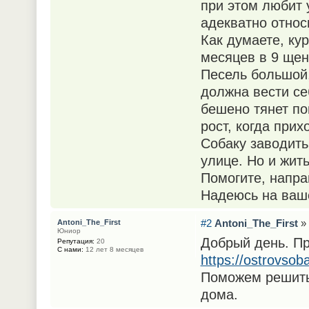
при этом любит 
адекватно относ
Как думаете, ку
месяцев в 9 щен
Песель большой,
должна вести се
бешено тянет по
рост, когда прих
Собаку заводить
улице. Но и жить
Помогите, напра
Надеюсь на ваше
#2
Antoni_The_First
» 
Antoni_The_First
Юниор
Добрый день. Пр
Репутация:
20
С нами:
12 лет 8 месяцев
https://ostrovsoba
Поможем решить
дома.