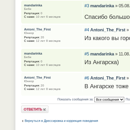
#3
mandarinka
» 05.08
mandarinka
Беби
Репутация:
0
Спасибо большое
С нами:
10 лет 6 месяцев
#4
Antoni_The_First
» 
Antoni_The_First
Юниор
Из какого вы го
Репутация:
20
С нами:
12 лет 8 месяцев
#5
mandarinka
» 11.08.
mandarinka
Беби
Из Ангарска)
Репутация:
0
С нами:
10 лет 6 месяцев
#6
Antoni_The_First
» 
Antoni_The_First
Юниор
В Ангарске тоже
Репутация:
20
С нами:
12 лет 8 месяцев
Показать сообщения за:
По
Ответить
Вернуться в Дрессировка и коррекция поведения