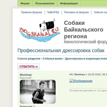
Форум
Пользователи
Информация
Правила форума
ЧаВо/FAQ
Реклама на форуме
Забыли па
Собаки
Байкальского
региона
Кинологический фор
Профессиональная дрессировка собак
Список разделов
›
Собачья жизнь
›
Дрессировка и коррекция пов
Ответить
#61
Монблан
» 19.05.2016, 00:
Монблан
Взрослый
Сегодня мы делаем то, что друг
Репутация:
8