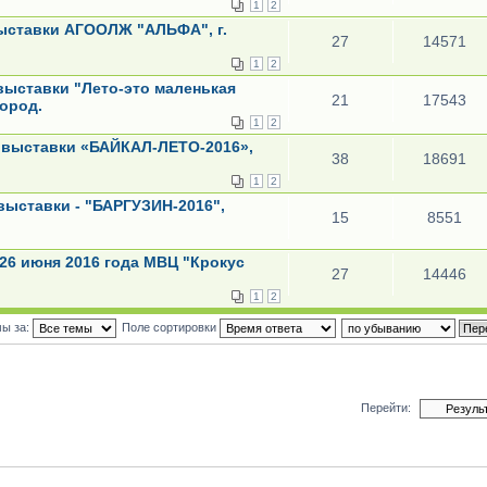
1
2
ыставки АГООЛЖ "АЛЬФА", г.
27
14571
1
2
выставки "Лето-это маленькая
21
17543
ород.
1
2
 выставки «БАЙКАЛ-ЛЕТО-2016»,
38
18691
1
2
выставки - "БАРГУЗИН-2016",
15
8551
26 июня 2016 года МВЦ "Крокус
27
14446
1
2
мы за:
Поле сортировки
Перейти: