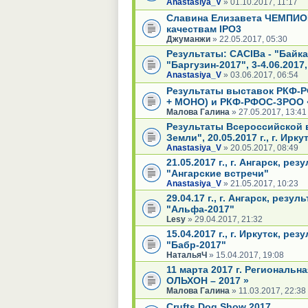
Anastasiya_V
» 01.10.2017, 11:17
Cлавинa Елизавета ЧЕМПИО
качествам IPO3
Джуманжи
» 22.05.2017, 05:30
Результаты: СACIBа - "Байка
"Баргузин-2017", 3-4.06.2017,
Anastasiya_V
» 03.06.2017, 06:54
Результаты выставок РКФ
+ МОНО) и РКФ-РФОС-ЗРОО 
Малова Галина
» 27.05.2017, 13:41
Результаты Всероссийской 
Земли", 20.05.2017 г., г. Ирку
Anastasiya_V
» 20.05.2017, 08:49
21.05.2017 г., г. Ангарск, р
"Ангарские встречи"
Anastasiya_V
» 21.05.2017, 10:23
29.04.17 г., г. Ангарск, рез
"Альфа-2017"
Lesy
» 29.04.2017, 21:32
15.04.2017 г., г. Иркутск, р
"Бабр-2017"
НатальяЧ
» 15.04.2017, 19:08
11 марта 2017 г. Региональн
ОЛЬХОН – 2017 »
Малова Галина
» 11.03.2017, 22:38
Crufts Dog Show 2017