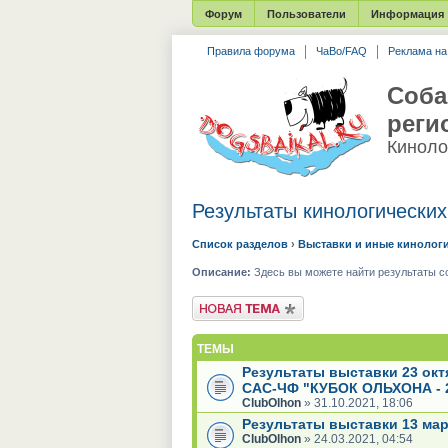
Форум
Пользователи
Информация
Правила форума
ЧаВо/FAQ
Реклама н
Соба
реги
Киноло
Результаты кинологически
Список разделов
›
Выставки и иные кинолог
Описание:
Здесь вы можете найти результаты с
Новая тема
ТЕМЫ
Результаты выставки 23 ок
САС-ЧФ "КУБОК ОЛЬХОНА - 
ClubOlhon
» 31.10.2021, 18:06
Результаты выставки 13 мар
ClubOlhon
» 24.03.2021, 04:54