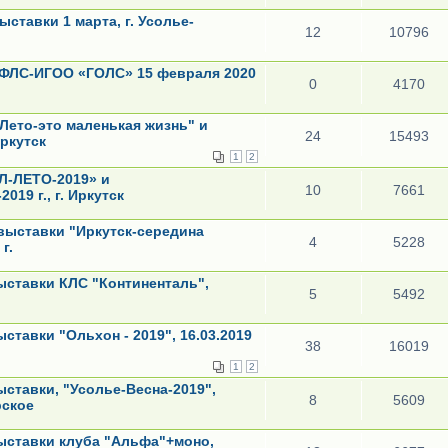
ставки 1 марта, г. Усолье-
12
10796
РФЛС-ИГОО «ГОЛС» 15 февраля 2020
0
4170
Лето-это маленькая жизнь" и
24
15493
Иркутск
1
2
Л-ЛЕТО-2019» и
10
7661
019 г., г. Иркутск
выставки "Иркутск-середина
4
5228
г.
ыставки КЛС "Континенталь",
5
5492
ставки "Ольхон - 2019", 16.03.2019
38
16019
1
2
ставки, "Усолье-Весна-2019",
8
5609
рское
ыставки клуба "Альфа"+моно,