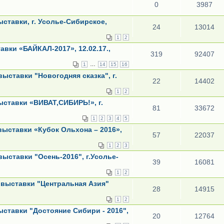
0
3987
ставки, г. Усолье-Сибирское,
24
13014
1
2
вки «БАЙКАЛ-2017», 12.02.17.,
319
92407
…
1
14
15
16
ыставки "Новогодняя сказка", г.
22
14402
1
2
ставки «ВИВАТ,СИБИРЬ!», г.
81
33672
1
2
3
4
5
ыставки «Кубок Ольхона – 2016»,
57
22037
1
2
3
ыставки "Осень-2016", г.Усолье-
39
16081
1
2
выставки "Центральная Азия"
28
14915
1
2
ставки "Достояние Сибири - 2016",
20
12764