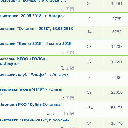
ыставки "Байкал-лето-2018", г.
38
18461
1
2
ставки, 20.05.2018., г. Ангарск.
9
6735
ставки "Ольхон – 2018", 18.03.2018
14
8282
ставки "Весна-2018", 4 марта 2018
28
14735
1
2
ыставки ИГОО «ГОЛС» -
22
13691
г. Иркутск
1
2
тавки, клуб "Альфа", г. Ангарск,
7
6496
ыставки ранга Ч РКФ - «Виват,
39
22010
к.
1
2
 Чемпион РКФ "Кубок Ольхона",
164
53173
…
1
7
8
9
ыставки "Осень-2017", г. Усолье-
34
16470