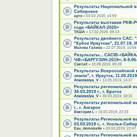
Результаты Национальной вы
Сибирское
арто
» 03.03.2020, 14:59
Результаты выставки РКФ-
года «БАЙКАЛ-2020»
ТАША
» 17.02.2020, 09:13
Результаты двойного САС: "
"Кубок Иркутска", 21.07.19, 
Малова Галина
» 22.07.2019, 10:04
Результаты... CACIB-«БАЙКА
ЧФ-«БАРГУЗИН-2019», 8-9.06-2
СветаХ
» 10.06.2019, 09:26
Результаты Всероссийской 
земли", г. Иркутск, 11.05.2019 
Anastasiya_V
» 13.05.2019, 14:37
Результаты региональной в
30.03.2019 г., г. Братск
Anastasiya_V
» 30.03.2019, 18:31
Результаты региональной вы
г., г. Ангарск
Виктория L
» 16.03.2019, 23:33
Результаты Региональной вы
03.03.2019 г., г. Усолье-Сиби
Eau_demoiselle
» 03.03.2019, 22:47
Результаты Региональной в