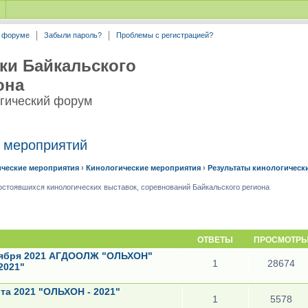
а форуме
Забыли пароль?
Проблемы с регистрацией?
ки Байкальского
она
гический форум
х мероприятий
ические мероприятия
›
Кинологические мероприятия
›
Результаты кинологическ
остоявшихся кинологических выставок, соревнований Байкальского региона
ОТВЕТЫ
ПРОСМОТР
тября 2021 АГДООЛЖ "ОЛЬХОН"
1
28674
2021"
та 2021 "ОЛЬХОН - 2021"
1
5578