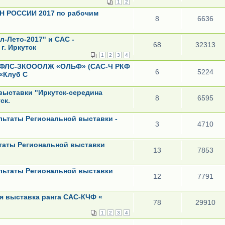
1
2
Н РОССИИ 2017 по рабочим
8
6636
л-Лето-2017" и САС -
68
32313
 г. Иркутск
1
2
3
4
-РФЛС-ЗКОООЛЖ «ОЛЬФ» (САС-Ч РКФ
6
5224
«Клуб С
выставки "Иркутск-середина
8
6595
тск.
езультаты Региональной выставки -
3
4710
ультаты Региональной выставки
13
7853
езультаты Региональной выставки
12
7791
ая выставка ранга САС-КЧФ «
78
29910
1
2
3
4