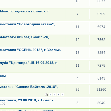
13
6677
 Монопородных выставок, г.
7
6769
ыставки "Новогодняя сказка",
11
6974
ыставки «Виват, Сибирь!»,
12
7562
ыставки "ОСЕНЬ-2018", г. Усолье-
15
8254
уба "Центавра" 15-16.09.2018, г.
11
7275
дам
4
5143
ставки "Сияние Байкала -2018",
76
31260
1
2
3
4
ставки, 23.06.2018, г. Братск
3
5040
1:09