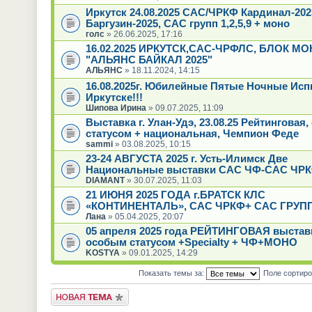
Иркутск 24.08.2025 САС/ЧРКФ Кардинал-20
Баргузин-2025, САС групп 1,2,5,9 + моно
голс
» 26.06.2025, 17:16
16.02.2025 ИРКУТСК,САС-ЧРФЛС, БЛОК МО
"АЛЬЯНС БАЙКАЛ 2025"
АЛЬЯНС
» 18.11.2024, 14:15
16.08.2025г. Юбилейные Пятые Ночные Исп
Иркутске!!!
Шипова Ирина
» 09.07.2025, 11:09
Выставка г. Улан-Удэ, 23.08.25 Рейтинговая
статусом + национальная, Чемпион Феде
sammi
» 03.08.2025, 10:15
23-24 АВГУСТА 2025 г. Усть-Илимск Две
Национальные выставки САС ЧФ-САС ЧРК
DIAMANT
» 30.07.2025, 11:03
21 ИЮНЯ 2025 ГОДА г.БРАТСК КЛС
«КОНТИНЕНТАЛЬ», САС ЧРКФ+ САС ГРУ
Лана
» 05.04.2025, 20:07
05 апреля 2025 года РЕЙТИНГОВАЯ выстав
особым статусом +Specialty + ЧФ+МОНО
KOSTYA
» 09.01.2025, 14:29
Показать темы за:
Поле сортир
Новая тема