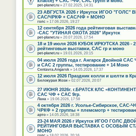
классе) + САС -ЧФ, САС групп и моно.
pet-planet.ru
» 27.02.2025, 14:31
23 АВГУСТА 2026 г Иркутск ИГОО "ГОЛС"
САС/ЧРКФ + САС/ЧФ + МОНО
голс
» 17.06.2026, 19:27
12 сентября 2026 года рейтинговая выстав
-САС "УТИНАЯ ОХОТА 2026" Иркутск
pet-planet.ru
» 20.07.2026, 17:54
18 и 19 июля 2026 КУБОК ИРКУТСКА 2026 - 2
рейтинговые выставки, САС гр и моно
pet-planet.ru
» 19.01.2026, 20:15
04 июля 2026 года г. Ангарск Двойной САС 
и САС 2 группы, тестирование + 14 Моно
Centavra.Angarsk
» 14.05.2026, 17:37
12 июля 2026 Праздник колли и шелти в Кр
Белокурая Жози
» 02.07.2026, 20:07
27 ИЮНЯ 2026г. г.БРАТСК КЛС «КОНТИНЕН
САС ЧФ + САС 9гр.
Лана
» 19.06.2026, 17:58
4 октября 2026 г. Усолье-Сибирское, САС-
ЧРКФ + 2 группы + племсмотр + тестирова
арто
» 14.05.2026, 18:38
23-24 МАЯ 2026 г Иркутск ИГОО ГОЛС ДВ
РЕЙТИНГОВАЯ ВЫСТАВКА С ОСОБЫМ СТ
МОНО
голс
» 18.02.2026, 20:16