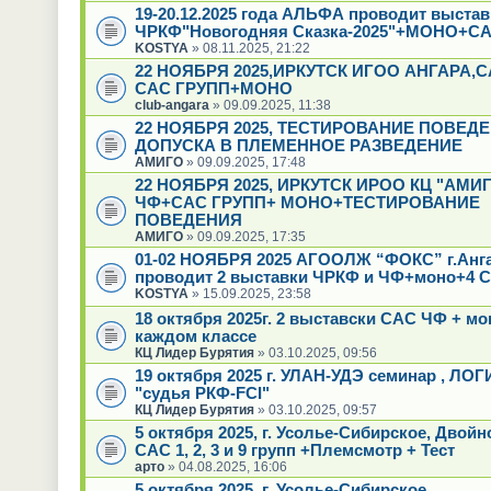
19-20.12.2025 года АЛЬФА проводит выстав
ЧРКФ"Новогодняя Сказка-2025"+МОНО+СА
KOSTYA
» 08.11.2025, 21:22
22 НОЯБРЯ 2025,ИРКУТСК ИГОО АНГАРА,
САС ГРУПП+МОНО
club-angara
» 09.09.2025, 11:38
22 НОЯБРЯ 2025, ТЕСТИРОВАНИЕ ПОВЕД
ДОПУСКА В ПЛЕМЕННОЕ РАЗВЕДЕНИЕ
АМИГО
» 09.09.2025, 17:48
22 НОЯБРЯ 2025, ИРКУТСК ИРОО КЦ "АМИГ
ЧФ+САС ГРУПП+ МОНО+ТЕСТИРОВАНИЕ
ПОВЕДЕНИЯ
АМИГО
» 09.09.2025, 17:35
01-02 НОЯБРЯ 2025 АГООЛЖ “ФОКС” г.Анг
проводит 2 выставки ЧРКФ и ЧФ+моно+4 С
KOSTYA
» 15.09.2025, 23:58
18 октября 2025г. 2 выставски САС ЧФ + мо
каждом классе
КЦ Лидер Бурятия
» 03.10.2025, 09:56
19 октября 2025 г. УЛАН-УДЭ семинар , ЛО
"судья РКФ-FCI"
КЦ Лидер Бурятия
» 03.10.2025, 09:57
5 октября 2025, г. Усолье-Сибирское, Двой
САС 1, 2, 3 и 9 групп +Племсмотр + Тест
арто
» 04.08.2025, 16:06
5 октября 2025, г. Усолье-Сибирское,