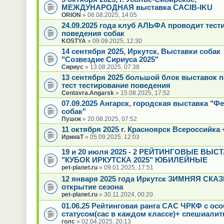
МЕЖДУНАРОДНАЯ выставка CACIB-IKU
ORION
» 06.08.2025, 14:05
24.09.2025 года клуб АЛЬФА проводит тест
поведения собак
KOSTYA
» 09.09.2025, 12:30
14 сентября 2025, Иркутск, Выставки собак
"Созвездие Сириуса 2025"
Сириус
» 13.08.2025, 07:38
13 сентября 2025 большой блок выставок 
тест тестирование поведения
Centavra.Angarsk
» 15.08.2025, 17:52
07.09.2025 Ангарск, городская выставка "Ф
собак"
Пушок
» 20.08.2025, 07:52
11 октября 2025 г. Красноярск Всероссийка 
ИринаТ
» 05.09.2025, 12:03
19 и 20 июля 2025 - 2 РЕЙТИНГОВЫЕ ВЫС
"КУБОК ИРКУТСКА 2025" ЮБИЛЕЙНЫЕ
pet-planet.ru
» 09.01.2025, 17:51
12 января 2025 года Иркутск ЗИМНЯЯ СКАЗК
открытие сезона
pet-planet.ru
» 30.11.2024, 00:20
01.06.25 Рейтинговая ранга САС ЧРКФ с ос
статусом(сас в каждом классе)+ спешиалит
голс
» 02.04.2025, 20:13