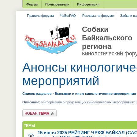
Форум
Пользователи
Информация
Правила форума
ЧаВо/FAQ
Реклама на форуме
Забыли па
Собаки
Байкальского
региона
Кинологический фор
Анонсы кинологиче
мероприятий
Список разделов
›
Выставки и иные кинологические мероприятия
Описание:
Информация о предстоящих кинологических мероприятиях Ба
Новая тема
ТЕМЫ
15 июня 2025 РЕЙТИНГ ЧРКФ БАЙКАЛ (САС