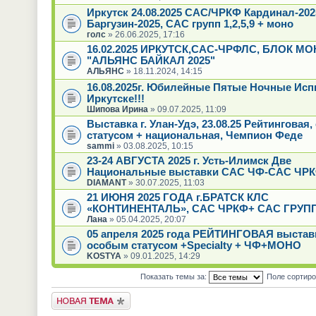
Иркутск 24.08.2025 САС/ЧРКФ Кардинал-20
Баргузин-2025, САС групп 1,2,5,9 + моно
голс
» 26.06.2025, 17:16
16.02.2025 ИРКУТСК,САС-ЧРФЛС, БЛОК МО
"АЛЬЯНС БАЙКАЛ 2025"
АЛЬЯНС
» 18.11.2024, 14:15
16.08.2025г. Юбилейные Пятые Ночные Исп
Иркутске!!!
Шипова Ирина
» 09.07.2025, 11:09
Выставка г. Улан-Удэ, 23.08.25 Рейтинговая
статусом + национальная, Чемпион Феде
sammi
» 03.08.2025, 10:15
23-24 АВГУСТА 2025 г. Усть-Илимск Две
Национальные выставки САС ЧФ-САС ЧРК
DIAMANT
» 30.07.2025, 11:03
21 ИЮНЯ 2025 ГОДА г.БРАТСК КЛС
«КОНТИНЕНТАЛЬ», САС ЧРКФ+ САС ГРУ
Лана
» 05.04.2025, 20:07
05 апреля 2025 года РЕЙТИНГОВАЯ выстав
особым статусом +Specialty + ЧФ+МОНО
KOSTYA
» 09.01.2025, 14:29
Показать темы за:
Поле сортир
Новая тема