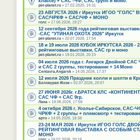
классе) + САС -ЧФ, САС групп и моно.
pet-planet.ru
» 27.02.2025, 14:31
23 АВГУСТА 2026 г Иркутск ИГОО "ГОЛС"
САС/ЧРКФ + САС/ЧФ + МОНО
голс
» 17.06.2026, 19:27
12 сентября 2026 года рейтинговая выстав
-САС "УТИНАЯ ОХОТА 2026" Иркутск
pet-planet.ru
» 20.07.2026, 17:54
18 и 19 июля 2026 КУБОК ИРКУТСКА 2026 - 2
рейтинговые выставки, САС гр и моно
pet-planet.ru
» 19.01.2026, 20:15
04 июля 2026 года г. Ангарск Двойной САС 
и САС 2 группы, тестирование + 14 Моно
Centavra.Angarsk
» 14.05.2026, 17:37
12 июля 2026 Праздник колли и шелти в Кр
Белокурая Жози
» 02.07.2026, 20:07
27 ИЮНЯ 2026г. г.БРАТСК КЛС «КОНТИНЕН
САС ЧФ + САС 9гр.
Лана
» 19.06.2026, 17:58
4 октября 2026 г. Усолье-Сибирское, САС-
ЧРКФ + 2 группы + племсмотр + тестирова
арто
» 14.05.2026, 18:38
23-24 МАЯ 2026 г Иркутск ИГОО ГОЛС ДВ
РЕЙТИНГОВАЯ ВЫСТАВКА С ОСОБЫМ СТ
МОНО
голс
» 18.02.2026, 20:16