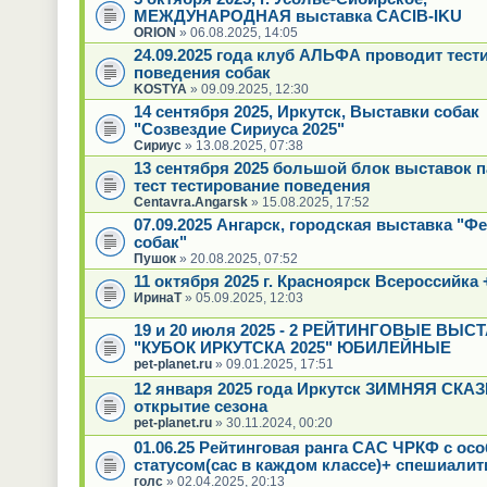
МЕЖДУНАРОДНАЯ выставка CACIB-IKU
ORION
» 06.08.2025, 14:05
24.09.2025 года клуб АЛЬФА проводит тест
поведения собак
KOSTYA
» 09.09.2025, 12:30
14 сентября 2025, Иркутск, Выставки собак
"Созвездие Сириуса 2025"
Сириус
» 13.08.2025, 07:38
13 сентября 2025 большой блок выставок 
тест тестирование поведения
Centavra.Angarsk
» 15.08.2025, 17:52
07.09.2025 Ангарск, городская выставка "Ф
собак"
Пушок
» 20.08.2025, 07:52
11 октября 2025 г. Красноярск Всероссийка 
ИринаТ
» 05.09.2025, 12:03
19 и 20 июля 2025 - 2 РЕЙТИНГОВЫЕ ВЫС
"КУБОК ИРКУТСКА 2025" ЮБИЛЕЙНЫЕ
pet-planet.ru
» 09.01.2025, 17:51
12 января 2025 года Иркутск ЗИМНЯЯ СКАЗК
открытие сезона
pet-planet.ru
» 30.11.2024, 00:20
01.06.25 Рейтинговая ранга САС ЧРКФ с ос
статусом(сас в каждом классе)+ спешиалит
голс
» 02.04.2025, 20:13