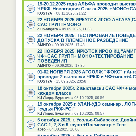
19-20.12.2025 года АЛЬФА проводит выстав
ЧРКФ"Новогодняя Сказка-2025"+МОНО+СА
KOSTYA
» 08.11.2025, 21:22
22 НОЯБРЯ 2025,ИРКУТСК ИГОО АНГАРА,
САС ГРУПП+МОНО
club-angara
» 09.09.2025, 11:38
22 НОЯБРЯ 2025, ТЕСТИРОВАНИЕ ПОВЕД
ДОПУСКА В ПЛЕМЕННОЕ РАЗВЕДЕНИЕ
АМИГО
» 09.09.2025, 17:48
22 НОЯБРЯ 2025, ИРКУТСК ИРОО КЦ "АМИГ
ЧФ+САС ГРУПП+ МОНО+ТЕСТИРОВАНИЕ
ПОВЕДЕНИЯ
АМИГО
» 09.09.2025, 17:35
01-02 НОЯБРЯ 2025 АГООЛЖ “ФОКС” г.Анг
проводит 2 выставки ЧРКФ и ЧФ+моно+4 С
KOSTYA
» 15.09.2025, 23:58
18 октября 2025г. 2 выставски САС ЧФ + мо
каждом классе
КЦ Лидер Бурятия
» 03.10.2025, 09:56
19 октября 2025 г. УЛАН-УДЭ семинар , ЛО
"судья РКФ-FCI"
КЦ Лидер Бурятия
» 03.10.2025, 09:57
5 октября 2025, г. Усолье-Сибирское, Двой
САС 1, 2, 3 и 9 групп +Племсмотр + Тест
арто
» 04.08.2025, 16:06
5 октября 2025, г. Усолье-Сибирское,