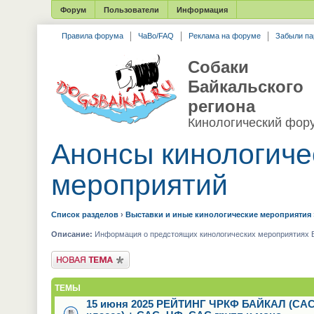
Форум
Пользователи
Информация
Правила форума
ЧаВо/FAQ
Реклама на форуме
Забыли па
Собаки
Байкальского
региона
Кинологический фор
Анонсы кинологиче
мероприятий
Список разделов
›
Выставки и иные кинологические мероприятия
Описание:
Информация о предстоящих кинологических мероприятиях Ба
Новая тема
ТЕМЫ
15 июня 2025 РЕЙТИНГ ЧРКФ БАЙКАЛ (САС