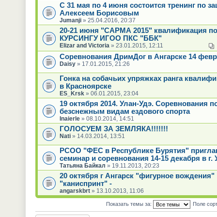
С 31 мая по 4 июня состоится тренинг по за
Алексеем Борисовым
Jumanji
» 25.04.2016, 20:37
20-21 июня "САРМА 2015" квалификация п
КУРСИНГУ ИГОО ПКС "ББК"
Elizar and Victoria
» 23.01.2015, 12:11
Соревнования ДримДог в Ангарске 14 февр
Daisy
» 17.01.2015, 21:26
Гонка на собачьих упряжках ранга квалиф
в Красноярске
ES_Krsk
» 06.01.2015, 23:04
19 октября 2014. Улан-Удэ. Соревнования п
безснежным видам ездового спорта
Inaierle
» 08.10.2014, 14:51
ГОЛОСУЕМ ЗА ЗЕМЛЯКА!!!!!!!
Nati
» 14.03.2014, 13:51
РСОО "ФЕС в Республике Бурятия" пригла
семинар и соревнования 14-15 декабря в г. 
Татьяна Байкал
» 19.11.2013, 20:23
20 октября г Ангарск "фигурное вождения" 
"каниспринт" -
angarskbrt
» 13.10.2013, 11:06
Показать темы за:
Поле сор