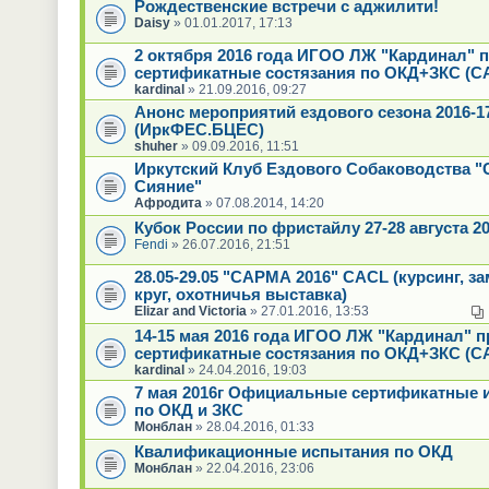
Рождественские встречи с аджилити!
Daisy
» 01.01.2017, 17:13
2 октября 2016 года ИГОО ЛЖ "Кардинал" 
сертификатные состязания по ОКД+ЗКС (С
kardinal
» 21.09.2016, 09:27
Анонс мероприятий ездового сезона 2016-17
(ИркФЕС.БЦЕС)
shuher
» 09.09.2016, 11:51
Иркутский Клуб Ездового Собаководства "
Сияние"
Афродита
» 07.08.2014, 14:20
Кубок России по фристайлу 27-28 августа 2
Fendi
» 26.07.2016, 21:51
28.05-29.05 "САРМА 2016" CACL (курсинг, з
круг, охотничья выставка)
Elizar and Victoria
» 27.01.2016, 13:53
14-15 мая 2016 года ИГОО ЛЖ "Кардинал" 
сертификатные состязания по ОКД+ЗКС (С
kardinal
» 24.04.2016, 19:03
7 мая 2016г Официальные сертификатные 
по ОКД и ЗКС
Монблан
» 28.04.2016, 01:33
Квалификационные испытания по ОКД
Монблан
» 22.04.2016, 23:06