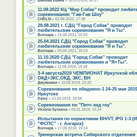
Шипова Ирина
» 30.05.2024, 00:27
11.09.2022 КЦ "Мир Собак" проводит любит
соревнования "Гав-Гав Шоу"
CHELSI
» 02.09.2022, 17:38
29.08.2021 г. СДЦ "Город Собак" проводит
любительские соревнования "Я и Ты".
Волчара
» 24.08.2021, 20:52
25.04.2021 СДЦ "Город Собак" проводит
любительские соревнования "Я и Ты".
Волчара
» 05.04.2021, 20:24
11.10.2020 СДЦ "Город Собак" проводит
любительские соревнования и "Я+Ты".
Волчара
» 11.09.2020, 19:38
3-4 августа2019 ЧЕМПИОНАТ Иркутской обла
ОКД+ЗКС,ОКД, ЗКС, ВН
Джуманжи
» 10.06.2019, 15:20
Соревнования по обидиенс-1 24-25 мая 2019 
Иркутске
Daisy
» 23.04.2019, 18:58
Соревнования по "Питч энд гоу"
Victoria Sysoeva
» 03.01.2019, 15:24
Испытания по нормативам BH/VT, IPO 1-3 
"ФСПС" - г. Ангарск)
Волчара
» 17.09.2018, 19:14
Тренерская встреча Сибирского отделен