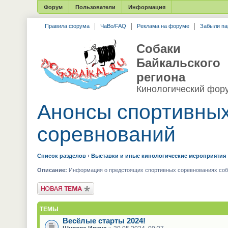
Форум
Пользователи
Информация
Правила форума
ЧаВо/FAQ
Реклама на форуме
Забыли па
Собаки
Байкальского
региона
Кинологический фор
Анонсы спортивны
соревнований
Список разделов
›
Выставки и иные кинологические мероприятия
Описание:
Информация о предстоящих спортивных соревнованиях соба
Новая тема
ТЕМЫ
Весёлые старты 2024!