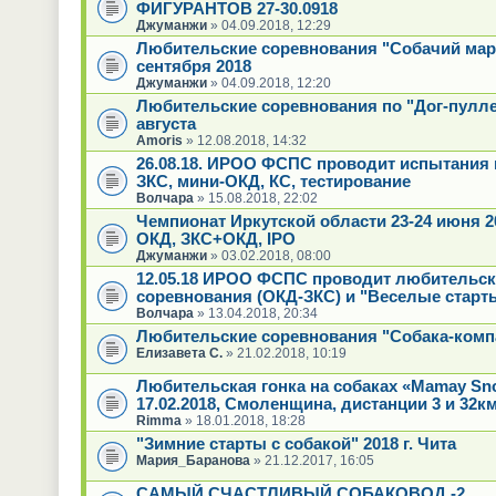
ФИГУРАНТОВ 27-30.0918
Джуманжи
» 04.09.2018, 12:29
Любительские соревнования "Собачий мар
сентября 2018
Джуманжи
» 04.09.2018, 12:20
Любительские соревнования по "Дог-пулле
августа
Amoris
» 12.08.2018, 14:32
26.08.18. ИРОО ФСПС проводит испытания 
ЗКС, мини-ОКД, КС, тестирование
Волчара
» 15.08.2018, 22:02
Чемпионат Иркутской области 23-24 июня 2
ОКД, ЗКС+ОКД, IPO
Джуманжи
» 03.02.2018, 08:00
12.05.18 ИРОО ФСПС проводит любительск
соревнования (ОКД-ЗКС) и "Веселые старт
Волчара
» 13.04.2018, 20:34
Любительские соревнования "Собака-комп
Елизавета С.
» 21.02.2018, 10:19
Любительская гонка на собаках «Mamay Sn
17.02.2018, Смоленщина, дистанции 3 и 32к
Rimma
» 18.01.2018, 18:28
"Зимние старты с собакой" 2018 г. Чита
Мария_Баранова
» 21.12.2017, 16:05
САМЫЙ СЧАСТЛИВЫЙ СОБАКОВОД -2