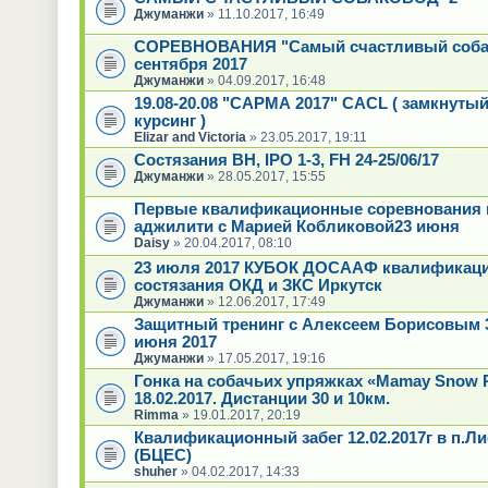
Джуманжи
» 11.10.2017, 16:49
СОРЕВНОВАНИЯ "Самый счастливый соба
сентября 2017
Джуманжи
» 04.09.2017, 16:48
19.08-20.08 "САРМА 2017" CACL ( замкнутый 
курсинг )
Elizar and Victoria
» 23.05.2017, 19:11
Состязания ВН, IPO 1-3, FH 24-25/06/17
Джуманжи
» 28.05.2017, 15:55
Первые квалификационные соревнования 
аджилити с Марией Кобликовой23 июня
Daisy
» 20.04.2017, 08:10
23 июля 2017 КУБОК ДОСААФ квалификац
состязания ОКД и ЗКС Иркутск
Джуманжи
» 12.06.2017, 17:49
Защитный тренинг с Алексеем Борисовым 3
июня 2017
Джуманжи
» 17.05.2017, 19:16
Гонка на собачьих упряжках «Mamay Snow 
18.02.2017. Дистанции 30 и 10км.
Rimma
» 19.01.2017, 20:19
Квалификационный забег 12.02.2017г в п.Л
(БЦЕС)
shuher
» 04.02.2017, 14:33