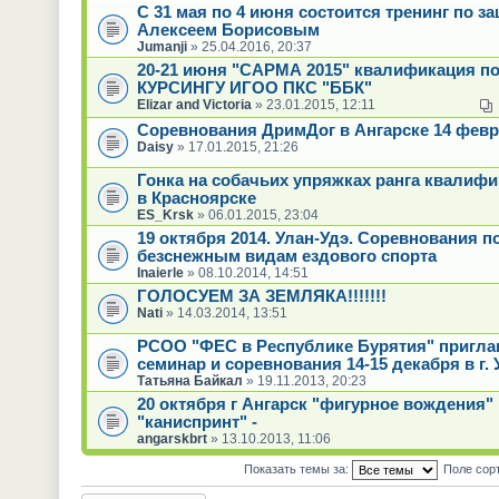
С 31 мая по 4 июня состоится тренинг по за
Алексеем Борисовым
Jumanji
» 25.04.2016, 20:37
20-21 июня "САРМА 2015" квалификация п
КУРСИНГУ ИГОО ПКС "ББК"
Elizar and Victoria
» 23.01.2015, 12:11
Соревнования ДримДог в Ангарске 14 февр
Daisy
» 17.01.2015, 21:26
Гонка на собачьих упряжках ранга квалиф
в Красноярске
ES_Krsk
» 06.01.2015, 23:04
19 октября 2014. Улан-Удэ. Соревнования п
безснежным видам ездового спорта
Inaierle
» 08.10.2014, 14:51
ГОЛОСУЕМ ЗА ЗЕМЛЯКА!!!!!!!
Nati
» 14.03.2014, 13:51
РСОО "ФЕС в Республике Бурятия" пригла
семинар и соревнования 14-15 декабря в г. 
Татьяна Байкал
» 19.11.2013, 20:23
20 октября г Ангарск "фигурное вождения" 
"каниспринт" -
angarskbrt
» 13.10.2013, 11:06
Показать темы за:
Поле сор