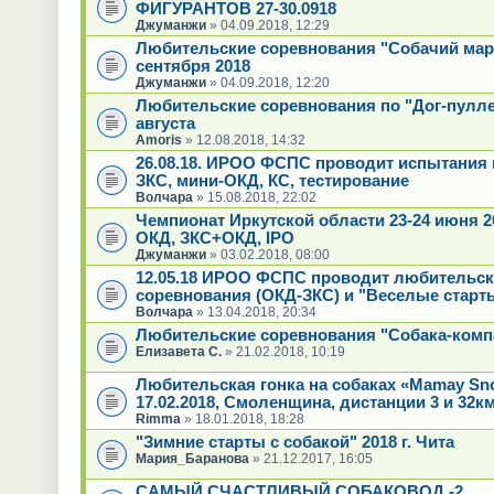
ФИГУРАНТОВ 27-30.0918
Джуманжи
» 04.09.2018, 12:29
Любительские соревнования "Собачий мар
сентября 2018
Джуманжи
» 04.09.2018, 12:20
Любительские соревнования по "Дог-пулле
августа
Amoris
» 12.08.2018, 14:32
26.08.18. ИРОО ФСПС проводит испытания 
ЗКС, мини-ОКД, КС, тестирование
Волчара
» 15.08.2018, 22:02
Чемпионат Иркутской области 23-24 июня 2
ОКД, ЗКС+ОКД, IPO
Джуманжи
» 03.02.2018, 08:00
12.05.18 ИРОО ФСПС проводит любительск
соревнования (ОКД-ЗКС) и "Веселые старт
Волчара
» 13.04.2018, 20:34
Любительские соревнования "Собака-комп
Елизавета С.
» 21.02.2018, 10:19
Любительская гонка на собаках «Mamay Sn
17.02.2018, Смоленщина, дистанции 3 и 32к
Rimma
» 18.01.2018, 18:28
"Зимние старты с собакой" 2018 г. Чита
Мария_Баранова
» 21.12.2017, 16:05
САМЫЙ СЧАСТЛИВЫЙ СОБАКОВОД -2