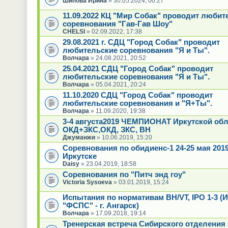
Шипова Ирина
» 30.05.2024, 00:27
11.09.2022 КЦ "Мир Собак" проводит любит
соревнования "Гав-Гав Шоу"
CHELSI
» 02.09.2022, 17:38
29.08.2021 г. СДЦ "Город Собак" проводит
любительские соревнования "Я и Ты".
Волчара
» 24.08.2021, 20:52
25.04.2021 СДЦ "Город Собак" проводит
любительские соревнования "Я и Ты".
Волчара
» 05.04.2021, 20:24
11.10.2020 СДЦ "Город Собак" проводит
любительские соревнования и "Я+Ты".
Волчара
» 11.09.2020, 19:38
3-4 августа2019 ЧЕМПИОНАТ Иркутской обла
ОКД+ЗКС,ОКД, ЗКС, ВН
Джуманжи
» 10.06.2019, 15:20
Соревнования по обидиенс-1 24-25 мая 2019 
Иркутске
Daisy
» 23.04.2019, 18:58
Соревнования по "Питч энд гоу"
Victoria Sysoeva
» 03.01.2019, 15:24
Испытания по нормативам BH/VT, IPO 1-3 
"ФСПС" - г. Ангарск)
Волчара
» 17.09.2018, 19:14
Тренерская встреча Сибирского отделен