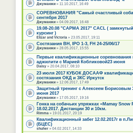
Джуманжи
» 11.10.2017, 16:49
СОРЕВНОВАНИЯ "Самый счастливый соба
сентября 2017
Джуманжи
» 04.09.2017, 16:48
19.08-20.08 "САРМА 2017" CACL ( замкнутый 
курсинг )
Elizar and Victoria
» 23.05.2017, 19:11
Состязания ВН, IPO 1-3, FH 24-25/06/17
Джуманжи
» 28.05.2017, 15:55
Первые квалификационные соревнования 
аджилити с Марией Кобликовой23 июня
Daisy
» 20.04.2017, 08:10
23 июля 2017 КУБОК ДОСААФ квалификац
состязания ОКД и ЗКС Иркутск
Джуманжи
» 12.06.2017, 17:49
Защитный тренинг с Алексеем Борисовым 3
июня 2017
Джуманжи
» 17.05.2017, 19:16
Гонка на собачьих упряжках «Mamay Snow 
18.02.2017. Дистанции 30 и 10км.
Rimma
» 19.01.2017, 20:19
Квалификационный забег 12.02.2017г в п.Л
(БЦЕС)
shuher
» 04.02.2017, 14:33