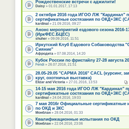
Рождественские встречи с аджилити!
Daisy
» 01.01.2017, 17:13
2 октября 2016 года ИГОО ЛЖ "Кардинал" 
сертификатные состязания по ОКД+ЗКС (С
kardinal
» 21.09.2016, 09:27
Анонс мероприятий ездового сезона 2016-17
(ИркФЕС.БЦЕС)
shuher
» 09.09.2016, 11:51
Иркутский Клуб Ездового Собаководства "
Сияние"
Афродита
» 07.08.2014, 14:20
Кубок России по фристайлу 27-28 августа 2
Fendi
» 26.07.2016, 21:51
28.05-29.05 "САРМА 2016" CACL (курсинг, з
круг, охотничья выставка)
Elizar and Victoria
» 27.01.2016, 13:53
14-15 мая 2016 года ИГОО ЛЖ "Кардинал" 
сертификатные состязания по ОКД+ЗКС (С
kardinal
» 24.04.2016, 19:03
7 мая 2016г Официальные сертификатные 
по ОКД и ЗКС
Монблан
» 28.04.2016, 01:33
Квалификационные испытания по ОКД
Монблан
» 22.04.2016, 23:06