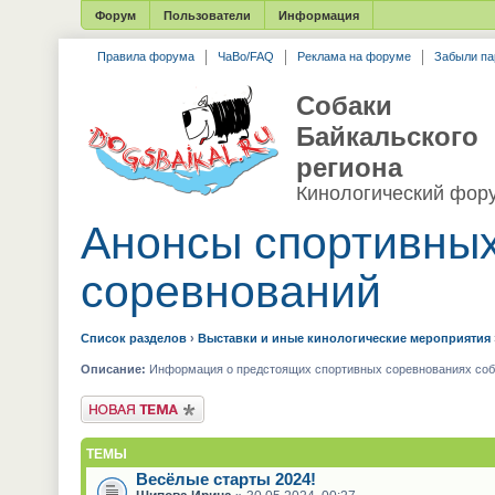
Форум
Пользователи
Информация
Правила форума
ЧаВо/FAQ
Реклама на форуме
Забыли па
Собаки
Байкальского
региона
Кинологический фор
Анонсы спортивны
соревнований
Список разделов
›
Выставки и иные кинологические мероприятия
Описание:
Информация о предстоящих спортивных соревнованиях соба
Новая тема
ТЕМЫ
Весёлые старты 2024!