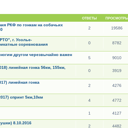
ОТВЕТЫ
ПРОСМОТР
ия РКФ по гонкам на собачьих
2
19586
20
РТО", г. Усолье-
0
8782
фикатные соревнования
оногим другом черезвычайно важен
5
9010
2018) линейная гонка 56км, 155км,
0
3919
2017) линейная гонка
2
4276
2017) спринт 5км,10км
4
4772
1
4127
ушки) 8.10.2016
2
4482