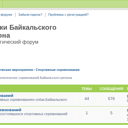
а форуме
Забыли пароль?
Проблемы с регистрацией?
ки Байкальского
она
гический форум
ические мероприятия
›
Спортивные соревнования
ологических соревнований Байкальского региона
ТЕМЫ
СООБЩЕНИЯ
ований
44
576
вных соревнованиях собак Байкальского
ревнований
1
5
 состоявшихся спортивных соревнований