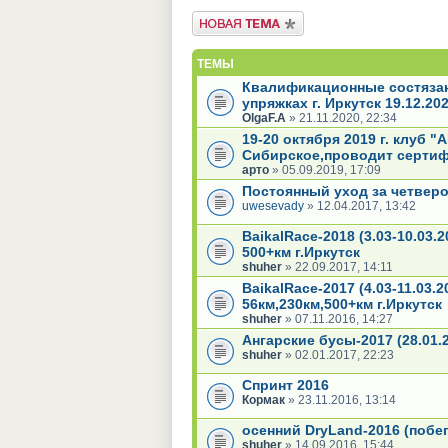
Новая тема
ТЕМЫ
Квалификационные состязан
упряжках г. Иркутск 19.12.20
OlgaF.A
» 21.11.2020, 22:34
19-20 октября 2019 г. клуб "А
Сибирское,проводит серти
арто
» 05.09.2019, 17:09
Постоянный уход за четвер
uwesevady
» 12.04.2017, 13:42
BaikalRace-2018 (3.03-10.03.
500+км г.Иркутск
shuher
» 22.09.2017, 14:11
BaikalRace-2017 (4.03-11.03.
56км,230км,500+км г.Иркутск
shuher
» 07.11.2016, 14:27
Ангарские бусы-2017 (28.01.
shuher
» 02.01.2017, 22:23
Спринт 2016
Кормак
» 23.11.2016, 13:14
осенний DryLand-2016 (побег
shuher
» 14.09.2016, 15:44