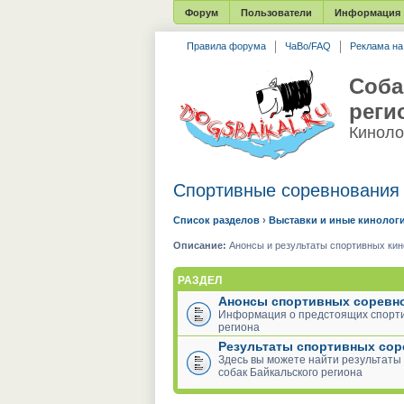
Форум
Пользователи
Информация
Правила форума
ЧаВо/FAQ
Реклама н
Соба
реги
Киноло
Спортивные соревнования
Список разделов
›
Выставки и иные кинолог
Описание:
Анонсы и результаты спортивных кин
РАЗДЕЛ
Анонсы спортивных соревн
Информация о предстоящих спорти
региона
Результаты спортивных со
Здесь вы можете найти результаты
собак Байкальского региона