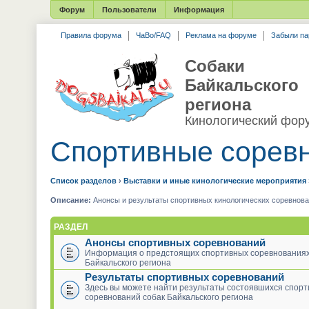
Форум
Пользователи
Информация
Правила форума
ЧаВо/FAQ
Реклама на форуме
Забыли па
Собаки
Байкальского
региона
Кинологический фор
Спортивные сорев
Список разделов
›
Выставки и иные кинологические мероприятия
Описание:
Анонсы и результаты спортивных кинологических соревнова
РАЗДЕЛ
Анонсы спортивных соревнований
Информация о предстоящих спортивных соревнованиях
Байкальского региона
Результаты спортивных соревнований
Здесь вы можете найти результаты состоявшихся спор
соревнований собак Байкальского региона