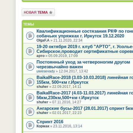
Новая тема
ТЕМЫ
Квалификационные состязания РКФ по гон
собачьих упряжках г. Иркутск 19.12.2020
OlgaF.A
» 21.11.2020, 22:34
19-20 октября 2019 г. клуб "АРТО", г. Усолье
Сибирское,проводит сертификатные сорев
арто
» 05.09.2019, 17:09
Постоянный уход за четвероногим другом
черезвычайно важен
uwesevady
» 12.04.2017, 13:42
BaikalRace-2018 (3.03-10.03.2018) линейная г
155км, 500+км г.Иркутск
shuher
» 22.09.2017, 14:11
BaikalRace-2017 (4.03-11.03.2017) линейная г
56км,230км,500+км г.Иркутск
shuher
» 07.11.2016, 14:27
Ангарские бусы-2017 (28.01.2017) спринт 5к
shuher
» 02.01.2017, 22:23
Спринт 2016
Кормак
» 23.11.2016, 13:14