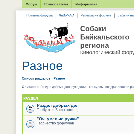
Форум
Пользователи
Информация
Правила форума
ЧаВо/FAQ
Реклама на форуме
Забыли па
Собаки
Байкальского
региона
Кинологический фор
Разное
Список разделов
›
Разное
Описание:
Раздел добрых дел, рукоделия, конкурсы, поздравления и р
РАЗДЕЛ
Раздел добрых дел
Требуется Ваша помощь
"Оч. умелые ручки"
Творчество форумчан