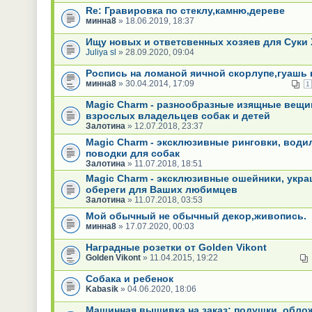
Re: Гравировка по стеклу,камню,дереве
минна8
» 18.06.2019, 18:37
Ищу новых и ответсвенных хозяев для Суки 
Juliya sl
» 28.09.2020, 09:04
Роспись на ломаной яичной скорлупе,гуашь н
минна8
» 30.04.2014, 17:09
1
Magic Charm - разнообразные изящные вещи
взрослых владельцев собак и детей
Залотина
» 12.07.2018, 23:37
Magic Charm - эксклюзивные ринговки, води
поводки для собак
Залотина
» 11.07.2018, 18:51
Magic Charm - эксклюзивные ошейники, укра
обереги для Ваших любимцев
Залотина
» 11.07.2018, 03:53
Мой обычный не обычный декор,живопись.
минна8
» 17.07.2020, 00:03
Наградные розетки от Golden Vikont
Golden Vikont
» 11.04.2015, 19:22
Собака и ребенок
Kabasik
» 04.06.2020, 18:06
Машинная вышивка на заказ: подушки, облож