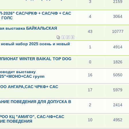
3
2159
АЛ-2026" САС/ЧРКФ + САС/ЧФ + САС
4
3064
О ГОЛС
овая выставка БАЙКАЛЬСКАЯ
43
10777
1
2
3
 новый набор 2025 осень и новый
1
4914
ЧЕМПИОНАТ WINTER BAIKAL TOP DOG
0
1826
роводит выставку
16
5050
025"+МОНО+САС групп
ГОО АНГАРА,САС ЧРКФ+ САС
17
5979
ВАНИЕ ПОВЕДЕНИЯ ДЛЯ ДОПУСКА В
2
2414
ИРОО КЦ "АМИГО", САС-ЧФ+САС
10
4952
ИЕ ПОВЕДЕНИЯ