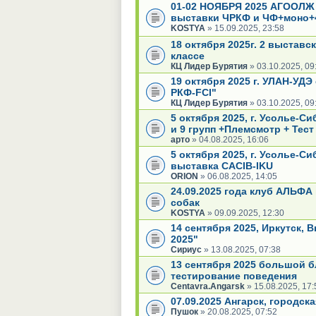
01-02 НОЯБРЯ 2025 АГООЛЖ 
выставки ЧРКФ и ЧФ+моно+
KOSTYA
» 15.09.2025, 23:58
18 октября 2025г. 2 выстав
классе
КЦ Лидер Бурятия
» 03.10.2025, 09
19 октября 2025 г. УЛАН-УДЭ
РКФ-FCI"
КЦ Лидер Бурятия
» 03.10.2025, 09
5 октября 2025, г. Усолье-Си
и 9 групп +Племсмотр + Тест
арто
» 04.08.2025, 16:06
5 октября 2025, г. Усолье
выставка CACIB-IKU
ORION
» 06.08.2025, 14:05
24.09.2025 года клуб АЛЬФА
собак
KOSTYA
» 09.09.2025, 12:30
14 сентября 2025, Иркутск,
2025"
Сириус
» 13.08.2025, 07:38
13 сентября 2025 большой б
тестирование поведения
Centavra.Angarsk
» 15.08.2025, 17:
07.09.2025 Ангарск, городск
Пушок
» 20.08.2025, 07:52