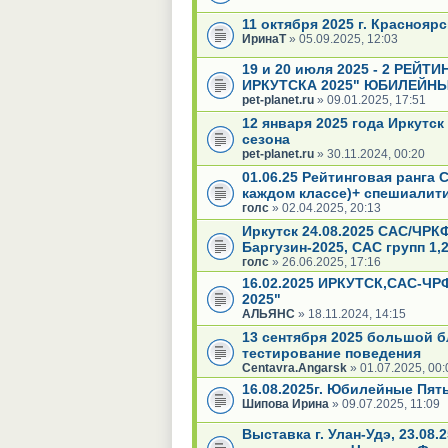
11 октября 2025 г. Краснояр
ИринаТ
» 05.09.2025, 12:03
19 и 20 июля 2025 - 2 РЕ
ИРКУТСКА 2025" ЮБИЛЕЙН
pet-planet.ru
» 09.01.2025, 17:51
12 января 2025 года Иркутс
сезона
pet-planet.ru
» 30.11.2024, 00:20
01.06.25 Рейтинговая ранга
каждом классе)+ спешиалит
голс
» 02.04.2025, 20:13
Иркутск 24.08.2025 САС/ЧРК
Баргузин-2025, САС групп 1,2
голс
» 26.06.2025, 17:16
16.02.2025 ИРКУТСК,САС-Ч
2025"
АЛЬЯНС
» 18.11.2024, 14:15
13 сентября 2025 большой б
тестирование поведения
Centavra.Angarsk
» 01.07.2025, 00:
16.08.2025г. Юбилейные Пят
Шипова Ирина
» 09.07.2025, 11:09
Выставка г. Улан-Удэ, 23.08