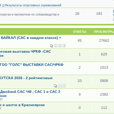
й
Результаты спортивных соревнований
26
181
пертах и экспертизе по собаководству и
ОТВЕТЫ
ПРОСМОТР
 БАЙКАЛ (САС в каждом классе) +
45
27662
1
2
3
инговая выставка ЧРКФ -САС
1
629
ск
к ИГОО "ГОЛС" ВЫСТАВКИ САС/ЧРКФ
2
1013
КУТСКА 2026 - 2 рейтинговые
33
5808
1
2
к Двойной САС ЧФ , САС 1 и САС 2
9
2382
Моно
37
и и шелти в Красноярске
0
112
7