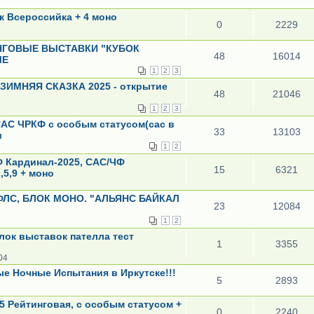
ск Всероссийка + 4 моно
0
2229
ЙТИНГОВЫЕ ВЫСТАВКИ "КУБОК
48
16014
ЫЕ
1
2
3
к ЗИМНЯЯ СКАЗКА 2025 - открытие
48
21046
1
2
3
 САС ЧРКФ с особым статусом(сас в
33
13103
и
1
2
Ф Кардинал-2025, САС/ЧФ
15
6321
,5,9 + моно
РФЛС, БЛОК МОНО. "АЛЬЯНС БАЙКАЛ
23
12084
1
2
лок выставок пателла тест
1
3355
04
ые Ночные Испытания в Иркутске!!!
5
2893
.25 Рейтинговая, с особым статусом +
0
2240