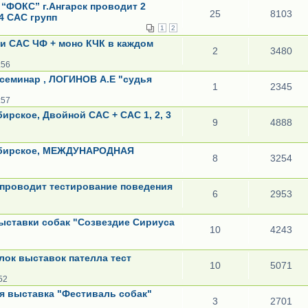
“ФОКС” г.Ангарск проводит 2
25
8103
4 САС групп
1
2
ски САС ЧФ + моно КЧК в каждом
2
3480
:56
 семинар , ЛОГИНОВ А.Е "судья
1
2345
:57
бирское, Двойной САС + САС 1, 2, 3
9
4888
-Сибирское, МЕЖДУНАРОДНАЯ
8
3254
 проводит тестирование поведения
6
2953
 Выставки собак "Созвездие Сириуса
10
4243
лок выставок пателла тест
10
5071
52
ая выставка "Фестиваль собак"
3
2701