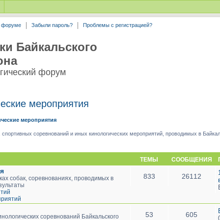
а форуме
Забыли пароль?
Проблемы с регистрацией?
ки Байкальского
она
гический форум
ческие мероприятия
ические мероприятия
 спортивных соревнований и иных кинологических мероприятий, проводимых в Байкал
ТЕМЫ
СООБЩЕНИЯ
я
833
26112
ах собак, соревнованиях, проводимых в
езультаты
ятий
приятий
53
605
инологических соревнований Байкальского