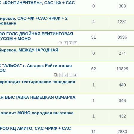
ЛС «КОНТИНЕНТАЛЬ», САС ЧФ + САС
0
303
ибирское, САС-ЧФ +САС-ЧРКФ + 2
4
1231
рование
 ИГОО ГОЛС ДВОЙНАЯ РЕЙТИНГОВАЯ
51
8996
УСОМ + МОНО
1
2
3
-Сибирское, МЕЖДУНАРОДНАЯ
0
274
 “АЛЬФА” г. Ангарск Рейтинговая
62
13829
 ОС
1
2
3
4
 проводит тестирование поведения
1
440
НАЯ ВЫСТАВКА НЕМЕЦКАЯ ОВЧАРКА,
1
346
проводит МОНО породная выставка
1
432
ИРОО КЦ АМИГО. САС-ЧРКФ + САС
11
2880