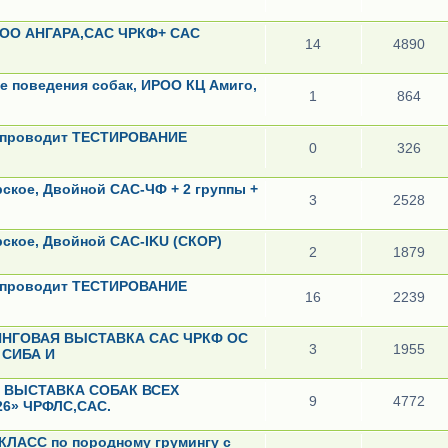
ГОО АНГАРА,САС ЧРКФ+ САС
14
4890
ие поведения собак, ИРОО КЦ Амиго,
1
864
А проводит ТЕСТИРОВАНИЕ
0
326
рское, Двойной САС-ЧФ + 2 группы +
3
2528
ирское, Двойной САС-IKU (СКОР)
2
1879
А проводит ТЕСТИРОВАНИЕ
16
2239
ТИНГОВАЯ ВЫСТАВКА САС ЧРКФ ОС
3
1955
О СИБА И
Я ВЫСТАВКА СОБАК ВСЕХ
9
4772
6» ЧРФЛС,САС.
КЛАСС по породному грумингу с