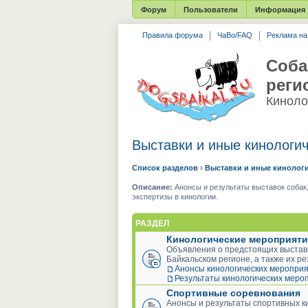
Форум
Пользователи
Информация
Правила форума
ЧаВо/FAQ
Реклама н
Соба
реги
Киноло
Выставки и иные кинологи
Список разделов
›
Выставки и иные кинолог
Описание:
Анонсы и результаты выставок собак,
экспертизы в кинологии.
РАЗДЕЛ
Кинологические мероприяти
Объявления о предстоящих выставк
Байкальском регионе, а также их р
Анонсы кинологических меропри
Результаты кинологических меро
Спортивные соревнования
Анонсы и результаты спортивных к