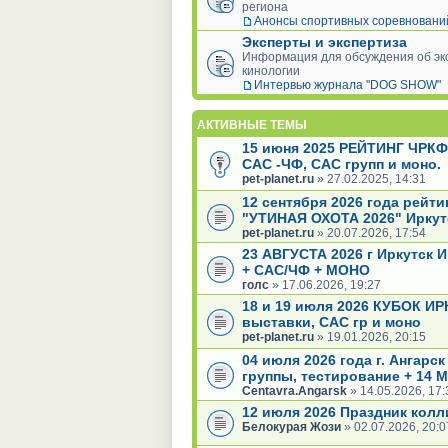
региона
Анонсы спортивных соревновани
Эксперты и экспертиза
Информация для обсуждения об экс
кинологии
Интервью журнала "DOG SHOW"
АКТИВНЫЕ ТЕМЫ
15 июня 2025 РЕЙТИНГ ЧРКФ
САС -ЧФ, САС групп и моно.
pet-planet.ru
» 27.02.2025, 14:31
12 сентября 2026 года рейт
"УТИНАЯ ОХОТА 2026" Иркут
pet-planet.ru
» 20.07.2026, 17:54
23 АВГУСТА 2026 г Иркутс
+ САС/ЧФ + МОНО
голс
» 17.06.2026, 19:27
18 и 19 июля 2026 КУБОК ИР
выставки, САС гр и моно
pet-planet.ru
» 19.01.2026, 20:15
04 июля 2026 года г. Ангарс
группы, тестирование + 14 
Centavra.Angarsk
» 14.05.2026, 17:
12 июля 2026 Праздник колл
Белокурая Жози
» 02.07.2026, 20:0