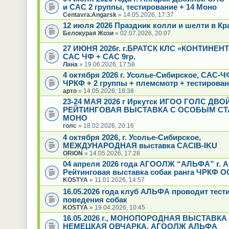
и САС 2 группы, тестирование + 14 Моно
Centavra.Angarsk
» 14.05.2026, 17:37
12 июля 2026 Праздник колли и шелти в Кр
Белокурая Жози
» 02.07.2026, 20:07
27 ИЮНЯ 2026г. г.БРАТСК КЛС «КОНТИНЕН
САС ЧФ + САС 9гр.
Лана
» 19.06.2026, 17:58
4 октября 2026 г. Усолье-Сибирское, САС-
ЧРКФ + 2 группы + племсмотр + тестирова
арто
» 14.05.2026, 18:38
23-24 МАЯ 2026 г Иркутск ИГОО ГОЛС ДВ
РЕЙТИНГОВАЯ ВЫСТАВКА С ОСОБЫМ СТ
МОНО
голс
» 18.02.2026, 20:16
4 октября 2026, г. Усолье-Сибирское,
МЕЖДУНАРОДНАЯ выставка CACIB-IKU
ORION
» 14.05.2026, 17:28
04 апреля 2026 года АГООЛЖ “АЛЬФА” г. А
Рейтинговая выставка собак ранга ЧРКФ О
KOSTYA
» 11.01.2026, 14:57
16.05.2026 года клуб АЛЬФА проводит тест
поведения собак
KOSTYA
» 19.04.2026, 10:45
16.05.2026 г., МОНОПОРОДНАЯ ВЫСТАВКА
НЕМЕЦКАЯ ОВЧАРКА, АГООЛЖ АЛЬФА