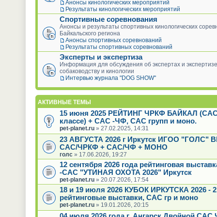
Анонсы кинологических мероприятий
Результаты кинологических мероприятий
Спортивные соревнования
Анонсы и результаты спортивных кинологических сорев
Байкальского региона
Анонсы спортивных соревнований
Результаты спортивных соревнований
Эксперты и экспертиза
Информация для обсуждения об экспертах и экспертизе
собаководству и кинологии
Интервью журнала "DOG SHOW"
АКТИВНЫЕ ТЕМЫ
15 июня 2025 РЕЙТИНГ ЧРКФ БАЙКАЛ (САС
классе) + САС -ЧФ, САС групп и моно.
pet-planet.ru
» 27.02.2025, 14:31
23 АВГУСТА 2026 г Иркутск ИГОО "ГОЛС"
САС/ЧРКФ + САС/ЧФ + МОНО
голс
» 17.06.2026, 19:27
12 сентября 2026 года рейтинговая выстав
-САС "УТИНАЯ ОХОТА 2026" Иркутск
pet-planet.ru
» 20.07.2026, 17:54
18 и 19 июля 2026 КУБОК ИРКУТСКА 2026 - 2
рейтинговые выставки, САС гр и моно
pet-planet.ru
» 19.01.2026, 20:15
04 июля 2026 года г. Ангарск Двойной САС 