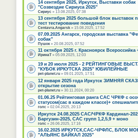
14 сентября 2025, Иркутск, Выставки собак
"Созвездие Сириуса 2025"
Сириус
» 13.08.2025, 07:38
13 сентября 2025 большой блок выставок 
тест тестирование поведения
Centavra.Angarsk
» 15.08.2025, 17:52
07.09.2025 Ангарск, городская выставка "Ф
собак"
Пушок
» 20.08.2025, 07:52
11 октября 2025 г. Красноярск Всероссийка 
ИринаТ
» 05.09.2025, 12:03
19 и 20 июля 2025 - 2 РЕЙТИНГОВЫЕ ВЫС
"КУБОК ИРКУТСКА 2025" ЮБИЛЕЙНЫЕ
pet-planet.ru
» 09.01.2025, 17:51
12 января 2025 года Иркутск ЗИМНЯЯ СКАЗК
открытие сезона
pet-planet.ru
» 30.11.2024, 00:20
01.06.25 Рейтинговая ранга САС ЧРКФ с ос
статусом(сас в каждом классе)+ спешиалит
голс
» 02.04.2025, 20:13
Иркутск 24.08.2025 САС/ЧРКФ Кардинал-20
Баргузин-2025, САС групп 1,2,5,9 + моно
голс
» 26.06.2025, 17:16
16.02.2025 ИРКУТСК,САС-ЧРФЛС, БЛОК МО
"АЛЬЯНС БАЙКАЛ 2025"