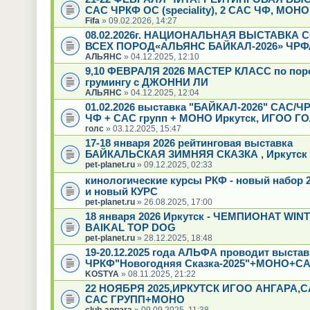
САС ЧРКФ ОС (speciality), 2 САС ЧФ, МОН
Fifa
» 09.02.2026, 14:27
08.02.2026г. НАЦИОНАЛЬНАЯ ВЫСТАВКА 
ВСЕХ ПОРОД«АЛЬЯНС БАЙКАЛ-2026» ЧРФ
АЛЬЯНС
» 04.12.2025, 12:10
9,10 ФЕВРАЛЯ 2026 МАСТЕР КЛАСС по пор
грумингу с ДЖОННИ ЛИ
АЛЬЯНС
» 04.12.2025, 12:04
01.02.2026 выставка "БАЙКАЛ-2026" САС/Ч
ЧФ + САС групп + МОНО Иркутск, ИГОО Г
голс
» 03.12.2025, 15:47
17-18 января 2026 рейтинговая выставка
БАЙКАЛЬСКАЯ ЗИМНЯЯ СКАЗКА , Иркутск
pet-planet.ru
» 09.12.2025, 02:33
кинологические курсы РКФ - новый набор 2
и новый КУРС
pet-planet.ru
» 26.08.2025, 17:00
18 января 2026 Иркутск - ЧЕМПИОНАТ WIN
BAIKAL TOP DOG
pet-planet.ru
» 28.12.2025, 18:48
19-20.12.2025 года АЛЬФА проводит выстав
ЧРКФ"Новогодняя Сказка-2025"+МОНО+СА
KOSTYA
» 08.11.2025, 21:22
22 НОЯБРЯ 2025,ИРКУТСК ИГОО АНГАРА,
САС ГРУПП+МОНО
club-angara
» 09.09.2025, 11:38