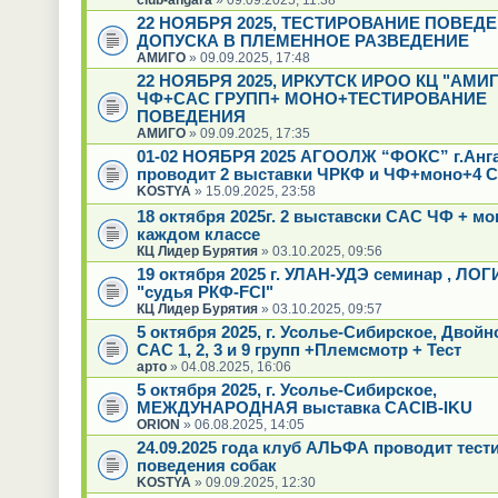
22 НОЯБРЯ 2025, ТЕСТИРОВАНИЕ ПОВЕД
ДОПУСКА В ПЛЕМЕННОЕ РАЗВЕДЕНИЕ
АМИГО
» 09.09.2025, 17:48
22 НОЯБРЯ 2025, ИРКУТСК ИРОО КЦ "АМИГ
ЧФ+САС ГРУПП+ МОНО+ТЕСТИРОВАНИЕ
ПОВЕДЕНИЯ
АМИГО
» 09.09.2025, 17:35
01-02 НОЯБРЯ 2025 АГООЛЖ “ФОКС” г.Анг
проводит 2 выставки ЧРКФ и ЧФ+моно+4 С
KOSTYA
» 15.09.2025, 23:58
18 октября 2025г. 2 выставски САС ЧФ + мо
каждом классе
КЦ Лидер Бурятия
» 03.10.2025, 09:56
19 октября 2025 г. УЛАН-УДЭ семинар , ЛО
"судья РКФ-FCI"
КЦ Лидер Бурятия
» 03.10.2025, 09:57
5 октября 2025, г. Усолье-Сибирское, Двой
САС 1, 2, 3 и 9 групп +Племсмотр + Тест
арто
» 04.08.2025, 16:06
5 октября 2025, г. Усолье-Сибирское,
МЕЖДУНАРОДНАЯ выставка CACIB-IKU
ORION
» 06.08.2025, 14:05
24.09.2025 года клуб АЛЬФА проводит тест
поведения собак
KOSTYA
» 09.09.2025, 12:30