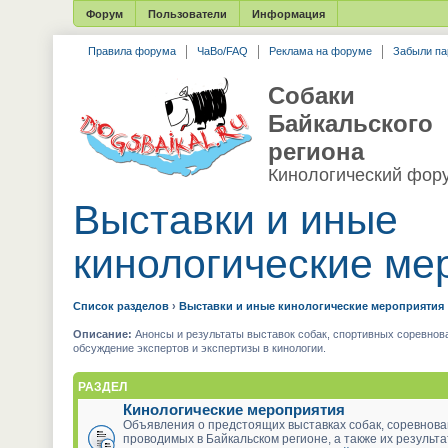
Форум
Пользователи
Информация
Правила форума
ЧаВо/FAQ
Реклама на форуме
Забыли па
Собаки
Байкальского
региона
Кинологический фор
Выставки и иные
кинологические ме
Список разделов
›
Выставки и иные кинологические мероприятия
Описание:
Анонсы и результаты выставок собак, спортивных соревнова
обсуждение экспертов и экспертизы в кинологии.
РАЗДЕЛ
Кинологические мероприятия
Объявления о предстоящих выставках собак, соревнова
проводимых в Байкальском регионе, а также их результ