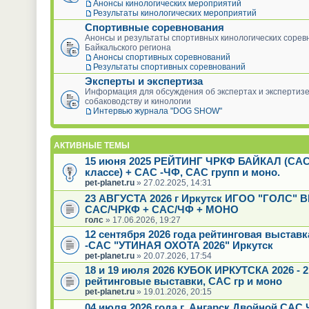
Анонсы кинологических мероприятий
Результаты кинологических мероприятий
Спортивные соревнования
Анонсы и результаты спортивных кинологических сорев
Байкальского региона
Анонсы спортивных соревнований
Результаты спортивных соревнований
Эксперты и экспертиза
Информация для обсуждения об экспертах и экспертизе
собаководству и кинологии
Интервью журнала "DOG SHOW"
АКТИВНЫЕ ТЕМЫ
15 июня 2025 РЕЙТИНГ ЧРКФ БАЙКАЛ (САС
классе) + САС -ЧФ, САС групп и моно.
pet-planet.ru
» 27.02.2025, 14:31
23 АВГУСТА 2026 г Иркутск ИГОО "ГОЛС"
САС/ЧРКФ + САС/ЧФ + МОНО
голс
» 17.06.2026, 19:27
12 сентября 2026 года рейтинговая выстав
-САС "УТИНАЯ ОХОТА 2026" Иркутск
pet-planet.ru
» 20.07.2026, 17:54
18 и 19 июля 2026 КУБОК ИРКУТСКА 2026 - 2
рейтинговые выставки, САС гр и моно
pet-planet.ru
» 19.01.2026, 20:15
04 июля 2026 года г. Ангарск Двойной САС 