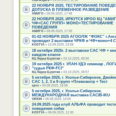
22 НОЯБРЯ 2025, ТЕСТИРОВАНИЕ ПОВЕД
ДОПУСКА В ПЛЕМЕННОЕ РАЗВЕДЕНИЕ
АМИГО
» 09.09.2025, 17:48
22 НОЯБРЯ 2025, ИРКУТСК ИРОО КЦ "АМИГ
ЧФ+САС ГРУПП+ МОНО+ТЕСТИРОВАНИЕ
ПОВЕДЕНИЯ
АМИГО
» 09.09.2025, 17:35
01-02 НОЯБРЯ 2025 АГООЛЖ “ФОКС” г.Анг
проводит 2 выставки ЧРКФ и ЧФ+моно+4 С
KOSTYA
» 15.09.2025, 23:58
18 октября 2025г. 2 выставски САС ЧФ + мо
каждом классе
КЦ Лидер Бурятия
» 03.10.2025, 09:56
19 октября 2025 г. УЛАН-УДЭ семинар , ЛО
"судья РКФ-FCI"
КЦ Лидер Бурятия
» 03.10.2025, 09:57
5 октября 2025, г. Усолье-Сибирское, Двой
САС 1, 2, 3 и 9 групп +Племсмотр + Тест
арто
» 04.08.2025, 16:06
5 октября 2025, г. Усолье-Сибирское,
МЕЖДУНАРОДНАЯ выставка CACIB-IKU
ORION
» 06.08.2025, 14:05
24.09.2025 года клуб АЛЬФА проводит тест
поведения собак
KOSTYA
» 09.09.2025, 12:30