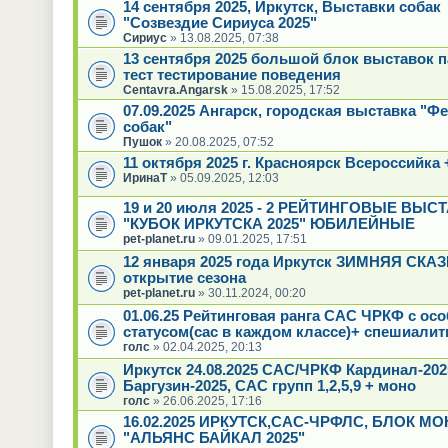
14 сентября 2025, Иркутск, Выставки собак
"Созвездие Сириуса 2025"
Сириус
» 13.08.2025, 07:38
13 сентября 2025 большой блок выставок 
тест тестирование поведения
Centavra.Angarsk
» 15.08.2025, 17:52
07.09.2025 Ангарск, городская выставка "Ф
собак"
Пушок
» 20.08.2025, 07:52
11 октября 2025 г. Красноярск Всероссийка 
ИринаТ
» 05.09.2025, 12:03
19 и 20 июля 2025 - 2 РЕЙТИНГОВЫЕ ВЫС
"КУБОК ИРКУТСКА 2025" ЮБИЛЕЙНЫЕ
pet-planet.ru
» 09.01.2025, 17:51
12 января 2025 года Иркутск ЗИМНЯЯ СКАЗК
открытие сезона
pet-planet.ru
» 30.11.2024, 00:20
01.06.25 Рейтинговая ранга САС ЧРКФ с ос
статусом(сас в каждом классе)+ спешиалит
голс
» 02.04.2025, 20:13
Иркутск 24.08.2025 САС/ЧРКФ Кардинал-20
Баргузин-2025, САС групп 1,2,5,9 + моно
голс
» 26.06.2025, 17:16
16.02.2025 ИРКУТСК,САС-ЧРФЛС, БЛОК МО
"АЛЬЯНС БАЙКАЛ 2025"