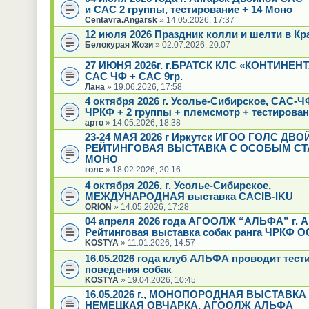
и САС 2 группы, тестирование + 14 Моно
Centavra.Angarsk
» 14.05.2026, 17:37
12 июля 2026 Праздник колли и шелти в Кр
Белокурая Жози
» 02.07.2026, 20:07
27 ИЮНЯ 2026г. г.БРАТСК КЛС «КОНТИНЕН
САС ЧФ + САС 9гр.
Лана
» 19.06.2026, 17:58
4 октября 2026 г. Усолье-Сибирское, САС-
ЧРКФ + 2 группы + племсмотр + тестирова
арто
» 14.05.2026, 18:38
23-24 МАЯ 2026 г Иркутск ИГОО ГОЛС ДВ
РЕЙТИНГОВАЯ ВЫСТАВКА С ОСОБЫМ СТ
МОНО
голс
» 18.02.2026, 20:16
4 октября 2026, г. Усолье-Сибирское,
МЕЖДУНАРОДНАЯ выставка CACIB-IKU
ORION
» 14.05.2026, 17:28
04 апреля 2026 года АГООЛЖ “АЛЬФА” г. А
Рейтинговая выставка собак ранга ЧРКФ О
KOSTYA
» 11.01.2026, 14:57
16.05.2026 года клуб АЛЬФА проводит тест
поведения собак
KOSTYA
» 19.04.2026, 10:45
16.05.2026 г., МОНОПОРОДНАЯ ВЫСТАВКА
НЕМЕЦКАЯ ОВЧАРКА, АГООЛЖ АЛЬФА