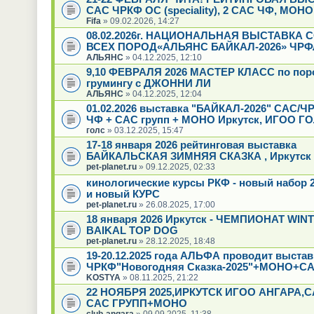
САС ЧРКФ ОС (speciality), 2 САС ЧФ, МОН
Fifa
» 09.02.2026, 14:27
08.02.2026г. НАЦИОНАЛЬНАЯ ВЫСТАВКА 
ВСЕХ ПОРОД«АЛЬЯНС БАЙКАЛ-2026» ЧРФ
АЛЬЯНС
» 04.12.2025, 12:10
9,10 ФЕВРАЛЯ 2026 МАСТЕР КЛАСС по пор
грумингу с ДЖОННИ ЛИ
АЛЬЯНС
» 04.12.2025, 12:04
01.02.2026 выставка "БАЙКАЛ-2026" САС/Ч
ЧФ + САС групп + МОНО Иркутск, ИГОО Г
голс
» 03.12.2025, 15:47
17-18 января 2026 рейтинговая выставка
БАЙКАЛЬСКАЯ ЗИМНЯЯ СКАЗКА , Иркутск
pet-planet.ru
» 09.12.2025, 02:33
кинологические курсы РКФ - новый набор 2
и новый КУРС
pet-planet.ru
» 26.08.2025, 17:00
18 января 2026 Иркутск - ЧЕМПИОНАТ WIN
BAIKAL TOP DOG
pet-planet.ru
» 28.12.2025, 18:48
19-20.12.2025 года АЛЬФА проводит выстав
ЧРКФ"Новогодняя Сказка-2025"+МОНО+СА
KOSTYA
» 08.11.2025, 21:22
22 НОЯБРЯ 2025,ИРКУТСК ИГОО АНГАРА,
САС ГРУПП+МОНО
club-angara
» 09.09.2025, 11:38