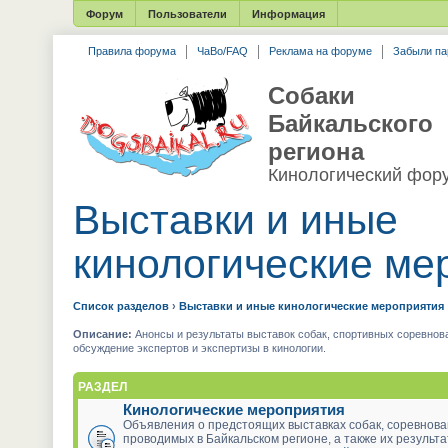
Форум
Пользователи
Информация
Правила форума
ЧаВо/FAQ
Реклама на форуме
Забыли па
Собаки
Байкальского
региона
Кинологический фор
Выставки и иные
кинологические ме
Список разделов
›
Выставки и иные кинологические мероприятия
Описание:
Анонсы и результаты выставок собак, спортивных соревнова
обсуждение экспертов и экспертизы в кинологии.
РАЗДЕЛ
Кинологические мероприятия
Объявления о предстоящих выставках собак, соревнова
проводимых в Байкальском регионе, а также их результ