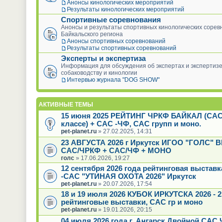
Анонсы кинологических мероприятий
Результаты кинологических мероприятий
Спортивные соревнования
Анонсы и результаты спортивных кинологических сорев
Байкальского региона
Анонсы спортивных соревнований
Результаты спортивных соревнований
Эксперты и экспертиза
Информация для обсуждения об экспертах и экспертизе
собаководству и кинологии
Интервью журнала "DOG SHOW"
АКТИВНЫЕ ТЕМЫ
15 июня 2025 РЕЙТИНГ ЧРКФ БАЙКАЛ (САС
классе) + САС -ЧФ, САС групп и моно.
pet-planet.ru
» 27.02.2025, 14:31
23 АВГУСТА 2026 г Иркутск ИГОО "ГОЛС"
САС/ЧРКФ + САС/ЧФ + МОНО
голс
» 17.06.2026, 19:27
12 сентября 2026 года рейтинговая выстав
-САС "УТИНАЯ ОХОТА 2026" Иркутск
pet-planet.ru
» 20.07.2026, 17:54
18 и 19 июля 2026 КУБОК ИРКУТСКА 2026 - 2
рейтинговые выставки, САС гр и моно
pet-planet.ru
» 19.01.2026, 20:15
04 июля 2026 года г. Ангарск Двойной САС 