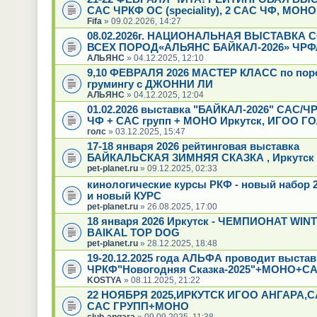
САС ЧРКФ ОС (speciality), 2 САС ЧФ, МОН
Fifa
» 09.02.2026, 14:27
08.02.2026г. НАЦИОНАЛЬНАЯ ВЫСТАВКА 
ВСЕХ ПОРОД«АЛЬЯНС БАЙКАЛ-2026» ЧРФ
АЛЬЯНС
» 04.12.2025, 12:10
9,10 ФЕВРАЛЯ 2026 МАСТЕР КЛАСС по пор
грумингу с ДЖОННИ ЛИ
АЛЬЯНС
» 04.12.2025, 12:04
01.02.2026 выставка "БАЙКАЛ-2026" САС/Ч
ЧФ + САС групп + МОНО Иркутск, ИГОО Г
голс
» 03.12.2025, 15:47
17-18 января 2026 рейтинговая выставка
БАЙКАЛЬСКАЯ ЗИМНЯЯ СКАЗКА , Иркутск
pet-planet.ru
» 09.12.2025, 02:33
кинологические курсы РКФ - новый набор 2
и новый КУРС
pet-planet.ru
» 26.08.2025, 17:00
18 января 2026 Иркутск - ЧЕМПИОНАТ WIN
BAIKAL TOP DOG
pet-planet.ru
» 28.12.2025, 18:48
19-20.12.2025 года АЛЬФА проводит выстав
ЧРКФ"Новогодняя Сказка-2025"+МОНО+СА
KOSTYA
» 08.11.2025, 21:22
22 НОЯБРЯ 2025,ИРКУТСК ИГОО АНГАРА,
САС ГРУПП+МОНО
club-angara
» 09.09.2025, 11:38