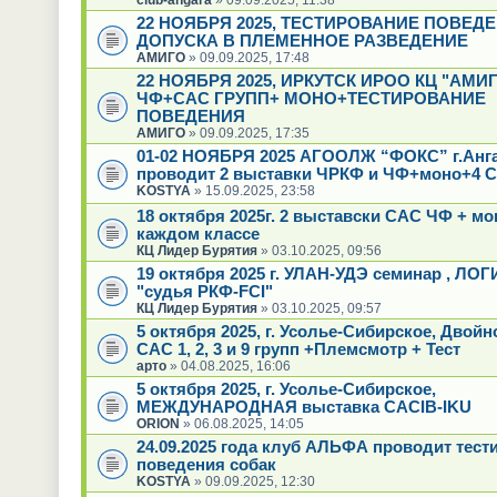
22 НОЯБРЯ 2025, ТЕСТИРОВАНИЕ ПОВЕД
ДОПУСКА В ПЛЕМЕННОЕ РАЗВЕДЕНИЕ
АМИГО
» 09.09.2025, 17:48
22 НОЯБРЯ 2025, ИРКУТСК ИРОО КЦ "АМИГ
ЧФ+САС ГРУПП+ МОНО+ТЕСТИРОВАНИЕ
ПОВЕДЕНИЯ
АМИГО
» 09.09.2025, 17:35
01-02 НОЯБРЯ 2025 АГООЛЖ “ФОКС” г.Анг
проводит 2 выставки ЧРКФ и ЧФ+моно+4 С
KOSTYA
» 15.09.2025, 23:58
18 октября 2025г. 2 выставски САС ЧФ + мо
каждом классе
КЦ Лидер Бурятия
» 03.10.2025, 09:56
19 октября 2025 г. УЛАН-УДЭ семинар , ЛО
"судья РКФ-FCI"
КЦ Лидер Бурятия
» 03.10.2025, 09:57
5 октября 2025, г. Усолье-Сибирское, Двой
САС 1, 2, 3 и 9 групп +Племсмотр + Тест
арто
» 04.08.2025, 16:06
5 октября 2025, г. Усолье-Сибирское,
МЕЖДУНАРОДНАЯ выставка CACIB-IKU
ORION
» 06.08.2025, 14:05
24.09.2025 года клуб АЛЬФА проводит тест
поведения собак
KOSTYA
» 09.09.2025, 12:30