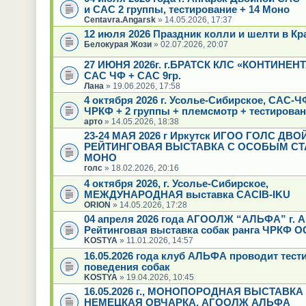
и САС 2 группы, тестирование + 14 Моно
Centavra.Angarsk
» 14.05.2026, 17:37
12 июля 2026 Праздник колли и шелти в Кр
Белокурая Жози
» 02.07.2026, 20:07
27 ИЮНЯ 2026г. г.БРАТСК КЛС «КОНТИНЕН
САС ЧФ + САС 9гр.
Лана
» 19.06.2026, 17:58
4 октября 2026 г. Усолье-Сибирское, САС-
ЧРКФ + 2 группы + племсмотр + тестирова
арто
» 14.05.2026, 18:38
23-24 МАЯ 2026 г Иркутск ИГОО ГОЛС ДВ
РЕЙТИНГОВАЯ ВЫСТАВКА С ОСОБЫМ СТ
МОНО
голс
» 18.02.2026, 20:16
4 октября 2026, г. Усолье-Сибирское,
МЕЖДУНАРОДНАЯ выставка CACIB-IKU
ORION
» 14.05.2026, 17:28
04 апреля 2026 года АГООЛЖ “АЛЬФА” г. А
Рейтинговая выставка собак ранга ЧРКФ О
KOSTYA
» 11.01.2026, 14:57
16.05.2026 года клуб АЛЬФА проводит тест
поведения собак
KOSTYA
» 19.04.2026, 10:45
16.05.2026 г., МОНОПОРОДНАЯ ВЫСТАВКА
НЕМЕЦКАЯ ОВЧАРКА, АГООЛЖ АЛЬФА