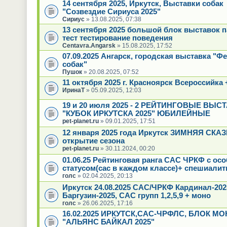
14 сентября 2025, Иркутск, Выставки собак
"Созвездие Сириуса 2025"
Сириус
» 13.08.2025, 07:38
13 сентября 2025 большой блок выставок 
тест тестирование поведения
Centavra.Angarsk
» 15.08.2025, 17:52
07.09.2025 Ангарск, городская выставка "Ф
собак"
Пушок
» 20.08.2025, 07:52
11 октября 2025 г. Красноярск Всероссийка 
ИринаТ
» 05.09.2025, 12:03
19 и 20 июля 2025 - 2 РЕЙТИНГОВЫЕ ВЫС
"КУБОК ИРКУТСКА 2025" ЮБИЛЕЙНЫЕ
pet-planet.ru
» 09.01.2025, 17:51
12 января 2025 года Иркутск ЗИМНЯЯ СКАЗК
открытие сезона
pet-planet.ru
» 30.11.2024, 00:20
01.06.25 Рейтинговая ранга САС ЧРКФ с ос
статусом(сас в каждом классе)+ спешиалит
голс
» 02.04.2025, 20:13
Иркутск 24.08.2025 САС/ЧРКФ Кардинал-20
Баргузин-2025, САС групп 1,2,5,9 + моно
голс
» 26.06.2025, 17:16
16.02.2025 ИРКУТСК,САС-ЧРФЛС, БЛОК МО
"АЛЬЯНС БАЙКАЛ 2025"