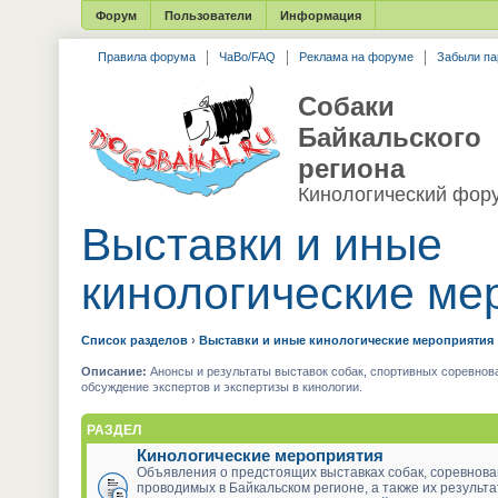
Форум
Пользователи
Информация
Правила форума
ЧаВо/FAQ
Реклама на форуме
Забыли па
Собаки
Байкальского
региона
Кинологический фор
Выставки и иные
кинологические ме
Список разделов
›
Выставки и иные кинологические мероприятия
Описание:
Анонсы и результаты выставок собак, спортивных соревнова
обсуждение экспертов и экспертизы в кинологии.
РАЗДЕЛ
Кинологические мероприятия
Объявления о предстоящих выставках собак, соревнова
проводимых в Байкальском регионе, а также их результ