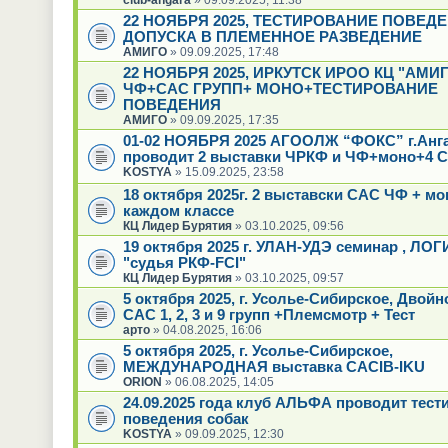
22 НОЯБРЯ 2025, ТЕСТИРОВАНИЕ ПОВЕД
ДОПУСКА В ПЛЕМЕННОЕ РАЗВЕДЕНИЕ
АМИГО
» 09.09.2025, 17:48
22 НОЯБРЯ 2025, ИРКУТСК ИРОО КЦ "АМИГ
ЧФ+САС ГРУПП+ МОНО+ТЕСТИРОВАНИЕ
ПОВЕДЕНИЯ
АМИГО
» 09.09.2025, 17:35
01-02 НОЯБРЯ 2025 АГООЛЖ “ФОКС” г.Анг
проводит 2 выставки ЧРКФ и ЧФ+моно+4 С
KOSTYA
» 15.09.2025, 23:58
18 октября 2025г. 2 выставски САС ЧФ + мо
каждом классе
КЦ Лидер Бурятия
» 03.10.2025, 09:56
19 октября 2025 г. УЛАН-УДЭ семинар , ЛО
"судья РКФ-FCI"
КЦ Лидер Бурятия
» 03.10.2025, 09:57
5 октября 2025, г. Усолье-Сибирское, Двой
САС 1, 2, 3 и 9 групп +Племсмотр + Тест
арто
» 04.08.2025, 16:06
5 октября 2025, г. Усолье-Сибирское,
МЕЖДУНАРОДНАЯ выставка CACIB-IKU
ORION
» 06.08.2025, 14:05
24.09.2025 года клуб АЛЬФА проводит тест
поведения собак
KOSTYA
» 09.09.2025, 12:30