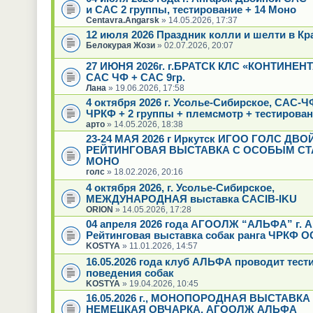
и САС 2 группы, тестирование + 14 Моно
Centavra.Angarsk
» 14.05.2026, 17:37
12 июля 2026 Праздник колли и шелти в Кр
Белокурая Жози
» 02.07.2026, 20:07
27 ИЮНЯ 2026г. г.БРАТСК КЛС «КОНТИНЕН
САС ЧФ + САС 9гр.
Лана
» 19.06.2026, 17:58
4 октября 2026 г. Усолье-Сибирское, САС-
ЧРКФ + 2 группы + племсмотр + тестирова
арто
» 14.05.2026, 18:38
23-24 МАЯ 2026 г Иркутск ИГОО ГОЛС ДВ
РЕЙТИНГОВАЯ ВЫСТАВКА С ОСОБЫМ СТ
МОНО
голс
» 18.02.2026, 20:16
4 октября 2026, г. Усолье-Сибирское,
МЕЖДУНАРОДНАЯ выставка CACIB-IKU
ORION
» 14.05.2026, 17:28
04 апреля 2026 года АГООЛЖ “АЛЬФА” г. А
Рейтинговая выставка собак ранга ЧРКФ О
KOSTYA
» 11.01.2026, 14:57
16.05.2026 года клуб АЛЬФА проводит тест
поведения собак
KOSTYA
» 19.04.2026, 10:45
16.05.2026 г., МОНОПОРОДНАЯ ВЫСТАВКА
НЕМЕЦКАЯ ОВЧАРКА, АГООЛЖ АЛЬФА