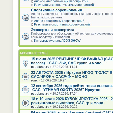
Анонсы кинологических мероприятий
Результаты кинологических мероприятий
Спортивные соревнования
Анонсы и результаты спортивных кинологических сорев
Байкальского региона
Анонсы спортивных соревнований
Результаты спортивных соревнований
Эксперты и экспертиза
Информация для обсуждения об экспертах и экспертизе
собаководству и кинологии
Интервью журнала "DOG SHOW"
АКТИВНЫЕ ТЕМЫ
15 июня 2025 РЕЙТИНГ ЧРКФ БАЙКАЛ (САС
классе) + САС -ЧФ, САС групп и моно.
pet-planet.ru
» 27.02.2025, 14:31
23 АВГУСТА 2026 г Иркутск ИГОО "ГОЛС"
САС/ЧРКФ + САС/ЧФ + МОНО
голс
» 17.06.2026, 19:27
12 сентября 2026 года рейтинговая выстав
-САС "УТИНАЯ ОХОТА 2026" Иркутск
pet-planet.ru
» 20.07.2026, 17:54
18 и 19 июля 2026 КУБОК ИРКУТСКА 2026 - 2
рейтинговые выставки, САС гр и моно
pet-planet.ru
» 19.01.2026, 20:15
04 июля 2026 года г. Ангарск Двойной САС 