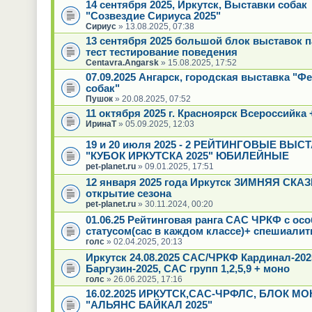
14 сентября 2025, Иркутск, Выставки собак
"Созвездие Сириуса 2025"
Сириус
» 13.08.2025, 07:38
13 сентября 2025 большой блок выставок 
тест тестирование поведения
Centavra.Angarsk
» 15.08.2025, 17:52
07.09.2025 Ангарск, городская выставка "Ф
собак"
Пушок
» 20.08.2025, 07:52
11 октября 2025 г. Красноярск Всероссийка 
ИринаТ
» 05.09.2025, 12:03
19 и 20 июля 2025 - 2 РЕЙТИНГОВЫЕ ВЫС
"КУБОК ИРКУТСКА 2025" ЮБИЛЕЙНЫЕ
pet-planet.ru
» 09.01.2025, 17:51
12 января 2025 года Иркутск ЗИМНЯЯ СКАЗК
открытие сезона
pet-planet.ru
» 30.11.2024, 00:20
01.06.25 Рейтинговая ранга САС ЧРКФ с ос
статусом(сас в каждом классе)+ спешиалит
голс
» 02.04.2025, 20:13
Иркутск 24.08.2025 САС/ЧРКФ Кардинал-20
Баргузин-2025, САС групп 1,2,5,9 + моно
голс
» 26.06.2025, 17:16
16.02.2025 ИРКУТСК,САС-ЧРФЛС, БЛОК МО
"АЛЬЯНС БАЙКАЛ 2025"