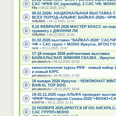
САС ЧРКФ ОС (speciality), 2 САС ЧФ, МОН
Fifa
» 09.02.2026, 14:27
08.02.2026г. НАЦИОНАЛЬНАЯ ВЫСТАВКА 
ВСЕХ ПОРОД«АЛЬЯНС БАЙКАЛ-2026» ЧРФ
АЛЬЯНС
» 04.12.2025, 12:10
9,10 ФЕВРАЛЯ 2026 МАСТЕР КЛАСС по пор
грумингу с ДЖОННИ ЛИ
АЛЬЯНС
» 04.12.2025, 12:04
01.02.2026 выставка "БАЙКАЛ-2026" САС/Ч
ЧФ + САС групп + МОНО Иркутск, ИГОО Г
голс
» 03.12.2025, 15:47
17-18 января 2026 рейтинговая выставка
БАЙКАЛЬСКАЯ ЗИМНЯЯ СКАЗКА , Иркутск
pet-planet.ru
» 09.12.2025, 02:33
кинологические курсы РКФ - новый набор 2
и новый КУРС
pet-planet.ru
» 26.08.2025, 17:00
18 января 2026 Иркутск - ЧЕМПИОНАТ WIN
BAIKAL TOP DOG
pet-planet.ru
» 28.12.2025, 18:48
19-20.12.2025 года АЛЬФА проводит выстав
ЧРКФ"Новогодняя Сказка-2025"+МОНО+СА
KOSTYA
» 08.11.2025, 21:22
22 НОЯБРЯ 2025,ИРКУТСК ИГОО АНГАРА,
САС ГРУПП+МОНО
club-angara
» 09.09.2025, 11:38