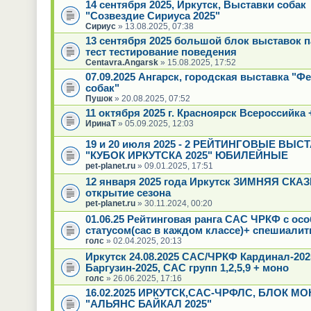
14 сентября 2025, Иркутск, Выставки собак
"Созвездие Сириуса 2025"
Сириус
» 13.08.2025, 07:38
13 сентября 2025 большой блок выставок 
тест тестирование поведения
Centavra.Angarsk
» 15.08.2025, 17:52
07.09.2025 Ангарск, городская выставка "Ф
собак"
Пушок
» 20.08.2025, 07:52
11 октября 2025 г. Красноярск Всероссийка 
ИринаТ
» 05.09.2025, 12:03
19 и 20 июля 2025 - 2 РЕЙТИНГОВЫЕ ВЫС
"КУБОК ИРКУТСКА 2025" ЮБИЛЕЙНЫЕ
pet-planet.ru
» 09.01.2025, 17:51
12 января 2025 года Иркутск ЗИМНЯЯ СКАЗК
открытие сезона
pet-planet.ru
» 30.11.2024, 00:20
01.06.25 Рейтинговая ранга САС ЧРКФ с ос
статусом(сас в каждом классе)+ спешиалит
голс
» 02.04.2025, 20:13
Иркутск 24.08.2025 САС/ЧРКФ Кардинал-20
Баргузин-2025, САС групп 1,2,5,9 + моно
голс
» 26.06.2025, 17:16
16.02.2025 ИРКУТСК,САС-ЧРФЛС, БЛОК МО
"АЛЬЯНС БАЙКАЛ 2025"