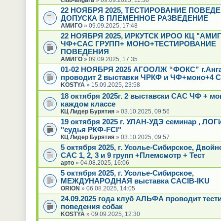
22 НОЯБРЯ 2025, ТЕСТИРОВАНИЕ ПОВЕД
ДОПУСКА В ПЛЕМЕННОЕ РАЗВЕДЕНИЕ
АМИГО
» 09.09.2025, 17:48
22 НОЯБРЯ 2025, ИРКУТСК ИРОО КЦ "АМИГ
ЧФ+САС ГРУПП+ МОНО+ТЕСТИРОВАНИЕ
ПОВЕДЕНИЯ
АМИГО
» 09.09.2025, 17:35
01-02 НОЯБРЯ 2025 АГООЛЖ “ФОКС” г.Анг
проводит 2 выставки ЧРКФ и ЧФ+моно+4 С
KOSTYA
» 15.09.2025, 23:58
18 октября 2025г. 2 выставски САС ЧФ + мо
каждом классе
КЦ Лидер Бурятия
» 03.10.2025, 09:56
19 октября 2025 г. УЛАН-УДЭ семинар , ЛО
"судья РКФ-FCI"
КЦ Лидер Бурятия
» 03.10.2025, 09:57
5 октября 2025, г. Усолье-Сибирское, Двой
САС 1, 2, 3 и 9 групп +Племсмотр + Тест
арто
» 04.08.2025, 16:06
5 октября 2025, г. Усолье-Сибирское,
МЕЖДУНАРОДНАЯ выставка CACIB-IKU
ORION
» 06.08.2025, 14:05
24.09.2025 года клуб АЛЬФА проводит тест
поведения собак
KOSTYA
» 09.09.2025, 12:30