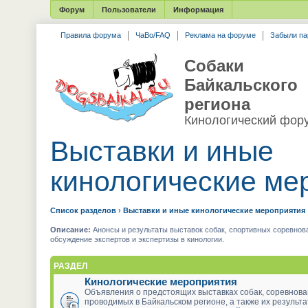
Форум
Пользователи
Информация
Правила форума
ЧаВо/FAQ
Реклама на форуме
Забыли па
Собаки
Байкальского
региона
Кинологический фор
Выставки и иные
кинологические ме
Список разделов
›
Выставки и иные кинологические мероприятия
Описание:
Анонсы и результаты выставок собак, спортивных соревнова
обсуждение экспертов и экспертизы в кинологии.
РАЗДЕЛ
Кинологические мероприятия
Объявления о предстоящих выставках собак, соревнова
проводимых в Байкальском регионе, а также их результ