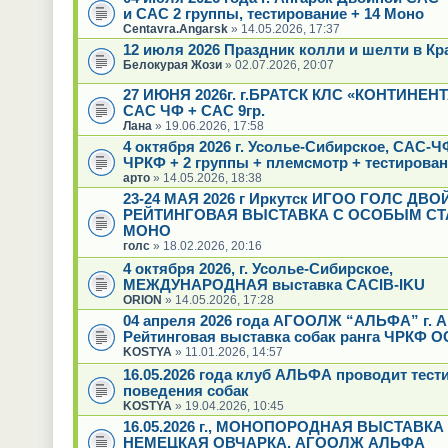
и САС 2 группы, тестирование + 14 Моно
Centavra.Angarsk
» 14.05.2026, 17:37
12 июля 2026 Праздник колли и шелти в Кр
Белокурая Жози
» 02.07.2026, 20:07
27 ИЮНЯ 2026г. г.БРАТСК КЛС «КОНТИНЕН
САС ЧФ + САС 9гр.
Лана
» 19.06.2026, 17:58
4 октября 2026 г. Усолье-Сибирское, САС-
ЧРКФ + 2 группы + племсмотр + тестирова
арто
» 14.05.2026, 18:38
23-24 МАЯ 2026 г Иркутск ИГОО ГОЛС ДВ
РЕЙТИНГОВАЯ ВЫСТАВКА С ОСОБЫМ СТ
МОНО
голс
» 18.02.2026, 20:16
4 октября 2026, г. Усолье-Сибирское,
МЕЖДУНАРОДНАЯ выставка CACIB-IKU
ORION
» 14.05.2026, 17:28
04 апреля 2026 года АГООЛЖ “АЛЬФА” г. А
Рейтинговая выставка собак ранга ЧРКФ О
KOSTYA
» 11.01.2026, 14:57
16.05.2026 года клуб АЛЬФА проводит тест
поведения собак
KOSTYA
» 19.04.2026, 10:45
16.05.2026 г., МОНОПОРОДНАЯ ВЫСТАВКА
НЕМЕЦКАЯ ОВЧАРКА, АГООЛЖ АЛЬФА