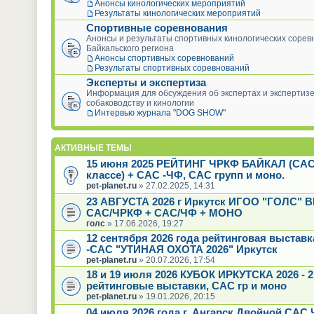
Анонсы кинологических мероприятий
Результаты кинологических мероприятий
Спортивные соревнования
Анонсы и результаты спортивных кинологических сорев
Байкальского региона
Анонсы спортивных соревнований
Результаты спортивных соревнований
Эксперты и экспертиза
Информация для обсуждения об экспертах и экспертизе
собаководству и кинологии
Интервью журнала "DOG SHOW"
АКТИВНЫЕ ТЕМЫ
15 июня 2025 РЕЙТИНГ ЧРКФ БАЙКАЛ (САС
классе) + САС -ЧФ, САС групп и моно.
pet-planet.ru
» 27.02.2025, 14:31
23 АВГУСТА 2026 г Иркутск ИГОО "ГОЛС"
САС/ЧРКФ + САС/ЧФ + МОНО
голс
» 17.06.2026, 19:27
12 сентября 2026 года рейтинговая выстав
-САС "УТИНАЯ ОХОТА 2026" Иркутск
pet-planet.ru
» 20.07.2026, 17:54
18 и 19 июля 2026 КУБОК ИРКУТСКА 2026 - 2
рейтинговые выставки, САС гр и моно
pet-planet.ru
» 19.01.2026, 20:15
04 июля 2026 года г. Ангарск Двойной САС 