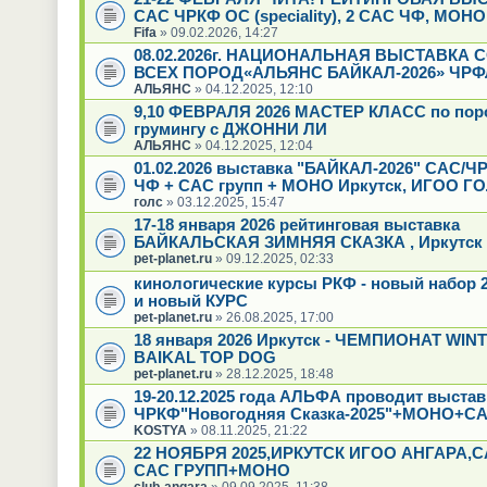
САС ЧРКФ ОС (speciality), 2 САС ЧФ, МОН
Fifa
» 09.02.2026, 14:27
08.02.2026г. НАЦИОНАЛЬНАЯ ВЫСТАВКА 
ВСЕХ ПОРОД«АЛЬЯНС БАЙКАЛ-2026» ЧРФ
АЛЬЯНС
» 04.12.2025, 12:10
9,10 ФЕВРАЛЯ 2026 МАСТЕР КЛАСС по пор
грумингу с ДЖОННИ ЛИ
АЛЬЯНС
» 04.12.2025, 12:04
01.02.2026 выставка "БАЙКАЛ-2026" САС/Ч
ЧФ + САС групп + МОНО Иркутск, ИГОО Г
голс
» 03.12.2025, 15:47
17-18 января 2026 рейтинговая выставка
БАЙКАЛЬСКАЯ ЗИМНЯЯ СКАЗКА , Иркутск
pet-planet.ru
» 09.12.2025, 02:33
кинологические курсы РКФ - новый набор 2
и новый КУРС
pet-planet.ru
» 26.08.2025, 17:00
18 января 2026 Иркутск - ЧЕМПИОНАТ WIN
BAIKAL TOP DOG
pet-planet.ru
» 28.12.2025, 18:48
19-20.12.2025 года АЛЬФА проводит выстав
ЧРКФ"Новогодняя Сказка-2025"+МОНО+СА
KOSTYA
» 08.11.2025, 21:22
22 НОЯБРЯ 2025,ИРКУТСК ИГОО АНГАРА,
САС ГРУПП+МОНО
club-angara
» 09.09.2025, 11:38