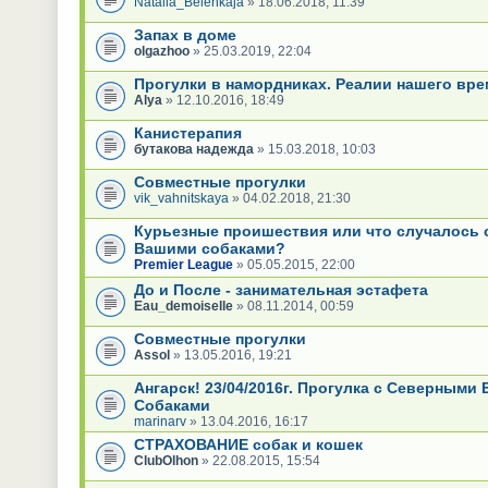
Natalia_Belenkaja
» 18.06.2018, 11:39
Запах в доме
olgazhoo
» 25.03.2019, 22:04
Прогулки в намордниках. Реалии нашего вре
Alya
» 12.10.2016, 18:49
Канистерапия
бутакова надежда
» 15.03.2018, 10:03
Совместные прогулки
vik_vahnitskaya
» 04.02.2018, 21:30
Курьезные проишествия или что случалось 
Вашими собаками?
Premier League
» 05.05.2015, 22:00
До и После - занимательная эстафета
Eau_demoiselle
» 08.11.2014, 00:59
Совместные прогулки
Assol
» 13.05.2016, 19:21
Ангарск! 23/04/2016г. Прогулка с Северными
Собаками
marinarv
» 13.04.2016, 16:17
СТРАХОВАНИЕ собак и кошек
ClubOlhon
» 22.08.2015, 15:54