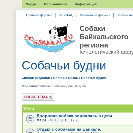
Форум
Пользователи
Информация
Правила форума
ЧаВо/FAQ
Реклама на форуме
Забыли па
Собаки
Байкальского
региона
Кинологический фор
Собачьи будни
Список разделов
›
Собачья жизнь
›
Собачьи будни
Описание:
Жизнь с собакой день за днем
Новая тема
ТЕМЫ
Дворовая собака сорвалась с цепи
МаСа
» 06.03.2015, 17:28
Отдых с собаками на Байкале.