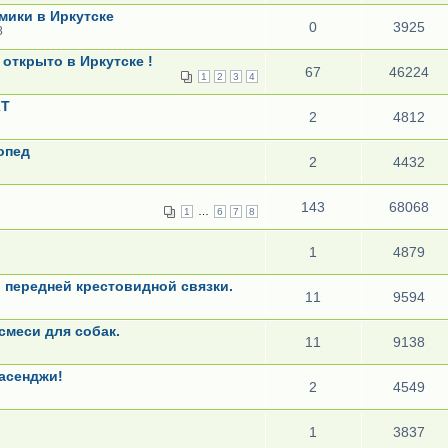
мики в Иркутске
0
3925
8
открыто в Иркутске !
67
46224
1
2
3
4
КТ
2
4812
опед
2
4432
143
68068
…
1
6
7
8
1
4879
 передней крестовидной связки.
11
9594
смеси для собак.
11
9138
асенджи!
2
4549
1
3837