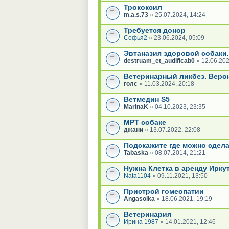
Трококсил
m.a.s.73
» 25.07.2024, 14:24
Требуется донор
Софья2
» 23.06.2024, 05:09
Эвтаназия здоровой собаки
destruam_et_audificab0
» 12.06.202
Ветеринарный ликбез. Веро
голс
» 11.03.2024, 20:18
Ветмедин S5
MarinaK
» 04.10.2023, 23:35
МРТ собаке
джани
» 13.07.2022, 22:08
Подскажите где можно сдела
Tabaska
» 08.07.2014, 21:21
Нужна Клетка в аренду Иркут
Nata1104
» 09.11.2021, 13:50
Пристрой гомеопатии
Angasolka
» 18.06.2021, 19:19
Ветеринария
Ирина 1987
» 14.01.2021, 12:46