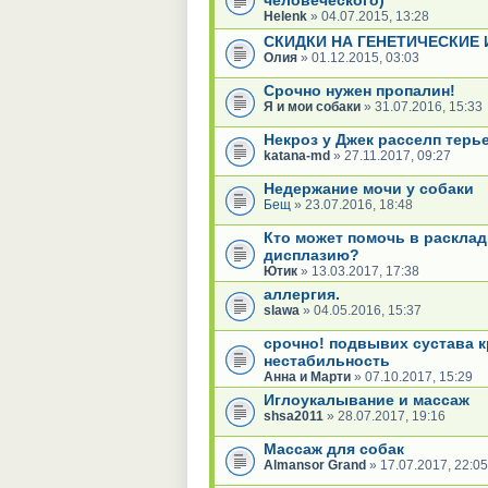
Helenk
» 04.07.2015, 13:28
СКИДКИ НА ГЕНЕТИЧЕСКИЕ
Олия
» 01.12.2015, 03:03
Срочно нужен пропалин!
Я и мои собаки
» 31.07.2016, 15:33
Некроз у Джек расселп терь
katana-md
» 27.11.2017, 09:27
Недержание мочи у собаки
Бещ
» 23.07.2016, 18:48
Кто может помочь в расклад
дисплазию?
Ютик
» 13.03.2017, 17:38
аллергия.
slawa
» 04.05.2016, 15:37
срочно! подвывих сустава 
нестабильность
Анна и Марти
» 07.10.2017, 15:29
Иглоукалывание и массаж
shsa2011
» 28.07.2017, 19:16
Массаж для собак
Almansor Grand
» 17.07.2017, 22:05