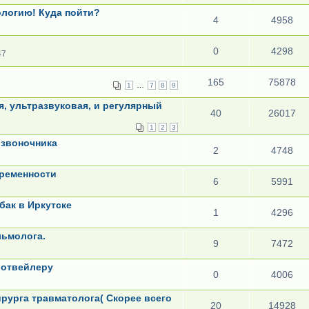
ологию! Куда пойти?
4
4958
0
4298
47
165
75878
…
1
7
8
9
я, ультразвуковая, и регулярный
40
26017
1
2
3
озвоночника
2
4748
еременности
6
5991
бак в Иркутске
1
4296
льмолога.
9
7472
ротвейлеру
0
4006
рурга травматолога( Скорее всего
20
14928