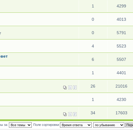
1
4299
0
4013
0
5791
7
4
5523
овет
6
5507
1
4401
26
21016
1
2
1
4230
34
17603
1
2
мы за:
Поле сортировки