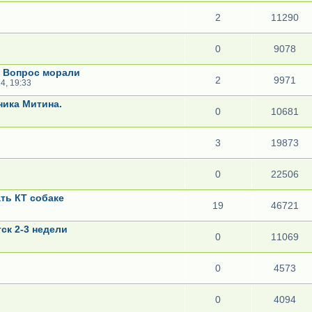
2
11290
0
9078
. Вопрос морали
2
9971
4, 19:33
ника Митина.
0
10681
3
19873
0
22506
ть КТ собаке
19
46721
ск 2-3 недели
0
11069
0
4573
0
4094