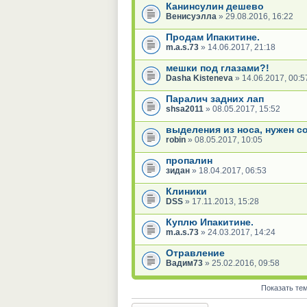
Канинсулин дешево
Венисуэлла
» 29.08.2016, 16:22
Продам Ипакитине.
m.a.s.73
» 14.06.2017, 21:18
мешки под глазами?!
Dasha Kisteneva
» 14.06.2017, 00:5
Паралич задних лап
shsa2011
» 08.05.2017, 15:52
выделения из носа, нужен с
robin
» 08.05.2017, 10:05
пропалин
зидан
» 18.04.2017, 06:53
Клиники
DSS
» 17.11.2013, 15:28
Куплю Ипакитине.
m.a.s.73
» 24.03.2017, 14:24
Отравление
Вадим73
» 25.02.2016, 09:58
Показать те
Новая тема