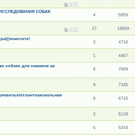
1
2
 ИССЛЕДОВАНИЯ СОБАК
4
5859
27
18859
1
2
ера((помогите!
3
4716
1
4467
ке собаки для снимков на
8
7009
9
7335
крювилье/атлантоаксиальная
8
6715
3
5128
5
5243