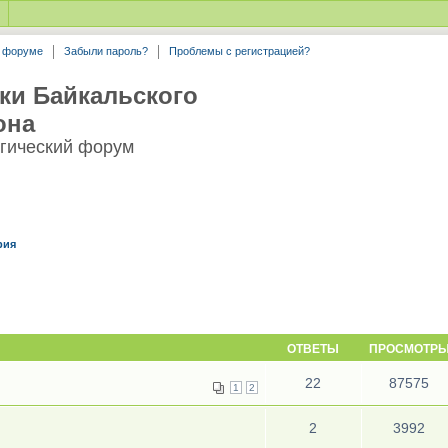
а форуме
Забыли пароль?
Проблемы с регистрацией?
ки Байкальского
она
гический форум
рия
ОТВЕТЫ
ПРОСМОТР
22
87575
1
2
2
3992