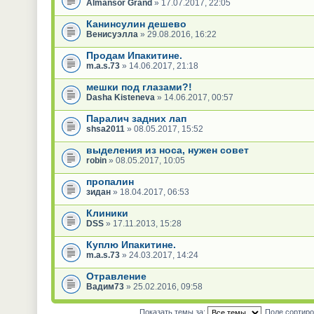
Almansor Grand
» 17.07.2017, 22:05
Канинсулин дешево
Венисуэлла
» 29.08.2016, 16:22
Продам Ипакитине.
m.a.s.73
» 14.06.2017, 21:18
мешки под глазами?!
Dasha Kisteneva
» 14.06.2017, 00:57
Паралич задних лап
shsa2011
» 08.05.2017, 15:52
выделения из носа, нужен совет
robin
» 08.05.2017, 10:05
пропалин
зидан
» 18.04.2017, 06:53
Клиники
DSS
» 17.11.2013, 15:28
Куплю Ипакитине.
m.a.s.73
» 24.03.2017, 14:24
Отравление
Вадим73
» 25.02.2016, 09:58
Показать темы за:
Поле сортир