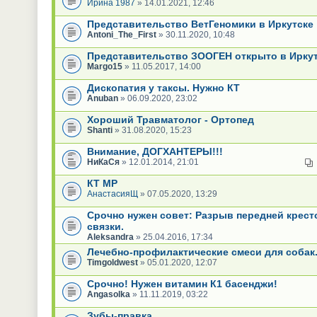
Ирина 1987
» 14.01.2021, 12:46
Представительство ВетГеномики в Иркутске
Antoni_The_First
» 30.11.2020, 10:48
Представительство ЗООГЕН открыто в Иркут
Margo15
» 11.05.2017, 14:00
Дископатия у таксы. Нужно КТ
Anuban
» 06.09.2020, 23:02
Хороший Травматолог - Ортопед
Shanti
» 31.08.2020, 15:23
Внимание, ДОГХАНТЕРЫ!!!
НиКаСя
» 12.01.2014, 21:01
КТ МР
АнастасияЩ
» 07.05.2020, 13:29
Срочно нужен совет: Разрыв передней крес
связки.
Aleksandra
» 25.04.2016, 17:34
Лечебно-профилактические смеси для собак
Timgoldwest
» 05.01.2020, 12:07
Срочно! Нужен витамин К1 басенджи!
Angasolka
» 11.11.2019, 03:22
Зубы-правка