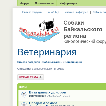
Форум
Пользователи
Информация
Правила форума
ЧаВо/FAQ
Реклама на форуме
Забыли па
Собаки
Байкальского
региона
Кинологический фор
Ветеринария
Список разделов
›
Собачья жизнь
›
Ветеринария
Описание:
Здоровье наших питомцев
Новая тема
ТЕМЫ
База данных доноров
Иркутянка
» 06.03.2014, 20:12
Продам Апоквел.