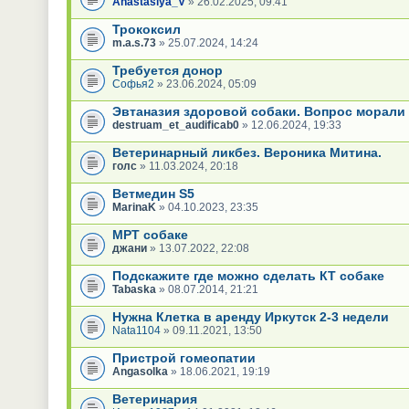
Anastasiya_V
» 26.02.2025, 09:41
Трококсил
m.a.s.73
» 25.07.2024, 14:24
Требуется донор
Софья2
» 23.06.2024, 05:09
Эвтаназия здоровой собаки. Вопрос морали
destruam_et_audificab0
» 12.06.2024, 19:33
Ветеринарный ликбез. Вероника Митина.
голс
» 11.03.2024, 20:18
Ветмедин S5
MarinaK
» 04.10.2023, 23:35
МРТ собаке
джани
» 13.07.2022, 22:08
Подскажите где можно сделать КТ собаке
Tabaska
» 08.07.2014, 21:21
Нужна Клетка в аренду Иркутск 2-3 недели
Nata1104
» 09.11.2021, 13:50
Пристрой гомеопатии
Angasolka
» 18.06.2021, 19:19
Ветеринария