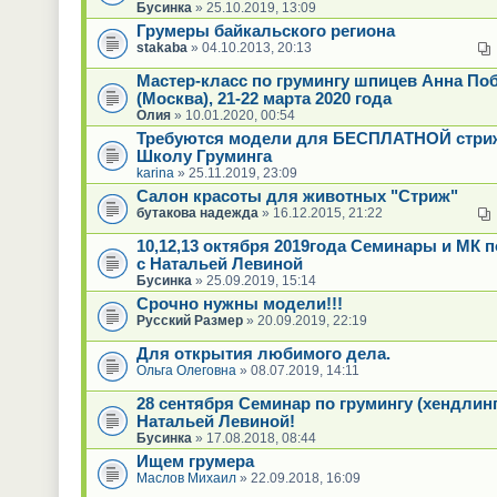
Бусинка
» 25.10.2019, 13:09
Грумеры байкальского региона
stakaba
» 04.10.2013, 20:13
Мастер-класс по грумингу шпицев Анна По
(Москва), 21-22 марта 2020 года
Олия
» 10.01.2020, 00:54
Требуются модели для БЕСПЛАТНОЙ стри
Школу Груминга
karina
» 25.11.2019, 23:09
Салон красоты для животных "Стриж"
бутакова надежда
» 16.12.2015, 21:22
10,12,13 октября 2019года Семинары и МК п
с Натальей Левиной
Бусинка
» 25.09.2019, 15:14
Срочно нужны модели!!!
Русский Размер
» 20.09.2019, 22:19
Для открытия любимого дела.
Ольга Олеговна
» 08.07.2019, 14:11
28 сентября Семинар по грумингу (хендлинг
Натальей Левиной!
Бусинка
» 17.08.2018, 08:44
Ищем грумера
Маслов Михаил
» 22.09.2018, 16:09