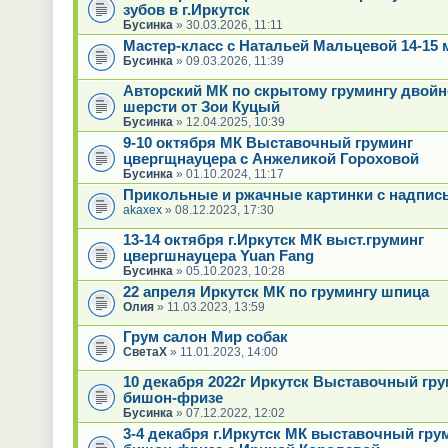
зубов в г.Иркутск
Бусинка
» 30.03.2026, 11:11
Мастер-класс с Натальей Мальцевой 14-15 
Бусинка
» 09.03.2026, 11:39
Авторский МК по скрытому грумингу двойн
шерсти от Зои Куцый
Бусинка
» 12.04.2025, 10:39
9-10 октября МК Выставочный груминг
цвергщнауцера с Анжеликой Гороховой
Бусинка
» 01.10.2024, 11:17
Прикольные и ржачные картинки с надпи
akaxex
» 08.12.2023, 17:30
13-14 октября г.Иркутск МК выст.груминг
цвергшнауцера Yuan Fang
Бусинка
» 05.10.2023, 10:28
22 апреля Иркутск МК по грумингу шпица
Олия
» 11.03.2023, 13:59
Грум салон Мир собак
СветаХ
» 11.01.2023, 14:00
10 декабря 2022г Иркутск Выставочный гру
бишон-фризе
Бусинка
» 07.12.2022, 12:02
3-4 декабря г.Иркутск МК выставочный гру