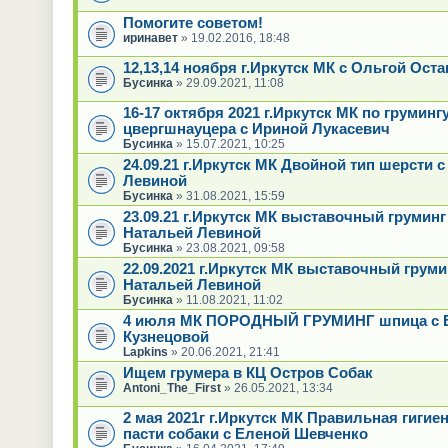
Помогите советом!
иринавет
» 19.02.2016, 18:48
12,13,14 ноября г.Иркутск МК с Ольгой Ост
Бусинка
» 29.09.2021, 11:08
16-17 октября 2021 г.Иркутск МК по груминг
цвергшнауцера с Ириной Лукасевич
Бусинка
» 15.07.2021, 10:25
24.09.21 г.Иркутск МК Двойной тип шерсти 
Левиной
Бусинка
» 31.08.2021, 15:59
23.09.21 г.Иркутск МК выставочный груминг
Натальей Левиной
Бусинка
» 23.08.2021, 09:58
22.09.2021 г.Иркутск МК выставочный груми
Натальей Левиной
Бусинка
» 11.08.2021, 11:02
4 июля МК ПОРОДНЫЙ ГРУМИНГ шпица с Е
Кузнецовой
Lapkins
» 20.06.2021, 21:41
Ищем грумера в КЦ Остров Собак
Antoni_The_First
» 26.05.2021, 13:34
2 мая 2021г г.Иркутск МК Правильная гигие
пасти собаки с Еленой Шевченко