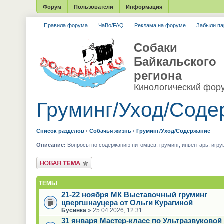
Форум
Пользователи
Информация
Правила форума
ЧаВо/FAQ
Реклама на форуме
Забыли па
Собаки
Байкальского
региона
Кинологический фор
Груминг/Уход/Соде
Список разделов
›
Собачья жизнь
›
Груминг/Уход/Содержание
Описание:
Вопросы по содержанию питомцев, груминг, инвентарь, игру
Новая тема
ТЕМЫ
21-22 ноября МК Выставочный груминг
цвергшнауцера от Ольги Курагиной
Бусинка
» 25.04.2026, 12:31
31 января Мастер-класс по Ультразвуковой