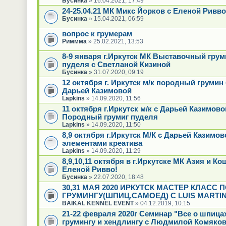
Бусинка
» 16.04.2021, 17:49
24-25.04.21 МК Микс Йорков с Еленой Ривво
Бусинка
» 15.04.2021, 06:59
вопрос к грумерам
Риммма
» 25.02.2021, 13:53
8-9 января г.Иркутск МК Выставочный грум
пуделя с Светланой Кизиной
Бусинка
» 31.07.2020, 09:19
12 октября г. Иркутск м/к породный грумин
Дарьей Казимовой
Lapkins
» 14.09.2020, 11:56
11 октября г.Иркутск м/к с Дарьей Казимово
Породный грумиг пуделя
Lapkins
» 14.09.2020, 11:50
8,9 октября г.Иркутск М/К с Дарьей Казимов
элементами креатива
Lapkins
» 14.09.2020, 11:29
8,9,10,11 октября в г.Иркутске МК Азия и Ко
Еленой Ривво!
Бусинка
» 22.07.2020, 18:48
30,31 МАЯ 2020 ИРКУТСК МАСТЕР КЛАСС 
ГРУМИНГУ(ШПИЦ,САМОЕД) С LUIS MARTIN
BAIKAL KENNEL EVENT
» 04.12.2019, 10:15
21-22 февраля 2020г Семинар "Все о шпица
грумингу и хендлингу с Людмилой Комяков