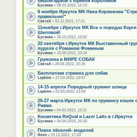
бишон-фризе с Ириной Королевой
Бусинка
» 08.03.2022, 10:19
6 ноября Иркутск МК Ника Корзюкова "Стр
правильно!"
СветаХ
» 02.11.2022, 17:21
11ноября г.Иркутск МК Все о породах Корги
Шиловой!
Бусинка
» 26.10.2022, 10:02
22 сентября г.Иркутск МК Выставочный гру
пуделя с Романом Фоминым
Бусинка
» 16.08.2022, 20:24
Грумзона в МИРЕ СОБАК
СветаХ
» 29.04.2022, 15:26
Бесплатная стрижка для собак
Lapkins
» 27.03.2022, 19:07
14-15 апреля Породный груминг шпица
Lapkins
» 22.03.2022, 22:04
25-27 марта Иркутск МК по грумингу кошек 
Ривво
Бусинка
» 04.03.2022, 10:11
Косметика ReQval и Lazer Laits в г.Иркутск
Бусинка
» 04.09.2020, 20:16
Поиск пёселей- моделей
Reen
» 15.12.2021, 17:29