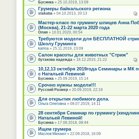
Бусинка
» 25.10.2019, 13:09
Грумеры байкальского региона
stakaba
» 04.10.2013, 20:13
Мастер-класс по грумингу шпицев Анна По
(Москва), 21-22 марта 2020 года
Олия
» 10.01.2020, 00:54
Требуются модели для БЕСПЛАТНОЙ стри
Школу Груминга
karina
» 25.11.2019, 23:09
Салон красоты для животных "Стриж"
бутакова надежда
» 16.12.2015, 21:22
10,12,13 октября 2019года Семинары и МК п
с Натальей Левиной
Бусинка
» 25.09.2019, 15:14
Срочно нужны модели!!!
Русский Размер
» 20.09.2019, 22:19
Для открытия любимого дела.
Ольга Олеговна
» 08.07.2019, 14:11
28 сентября Семинар по грумингу (хендлинг
Натальей Левиной!
Бусинка
» 17.08.2018, 08:44
Ищем грумера
Маслов Михаил
» 22.09.2018, 16:09