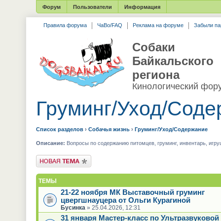
Форум
Пользователи
Информация
Правила форума
ЧаВо/FAQ
Реклама на форуме
Забыли па
Собаки
Байкальского
региона
Кинологический фор
Груминг/Уход/Соде
Список разделов
›
Собачья жизнь
›
Груминг/Уход/Содержание
Описание:
Вопросы по содержанию питомцев, груминг, инвентарь, игру
Новая тема
ТЕМЫ
21-22 ноября МК Выставочный груминг
цвергшнауцера от Ольги Курагиной
Бусинка
» 25.04.2026, 12:31
31 января Мастер-класс по Ультразвуковой