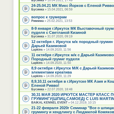
Бусинка
» 16.04.2021, 17:49
24-25.04.21 МК Микс Йорков с Еленой Ривво
Бусинка
» 15.04.2021, 06:59
вопрос к грумерам
Риммма
» 25.02.2021, 13:53
8-9 января г.Иркутск МК Выставочный грум
пуделя с Светланой Кизиной
Бусинка
» 31.07.2020, 09:19
12 октября г. Иркутск м/к породный грумин
Дарьей Казимовой
Lapkins
» 14.09.2020, 11:56
11 октября г.Иркутск м/к с Дарьей Казимово
Породный грумиг пуделя
Lapkins
» 14.09.2020, 11:50
8,9 октября г.Иркутск М/К с Дарьей Казимов
элементами креатива
Lapkins
» 14.09.2020, 11:29
8,9,10,11 октября в г.Иркутске МК Азия и Ко
Еленой Ривво!
Бусинка
» 22.07.2020, 18:48
30,31 МАЯ 2020 ИРКУТСК МАСТЕР КЛАСС 
ГРУМИНГУ(ШПИЦ,САМОЕД) С LUIS MARTIN
BAIKAL KENNEL EVENT
» 04.12.2019, 10:15
21-22 февраля 2020г Семинар "Все о шпица
грумингу и хендлингу с Людмилой Комяков