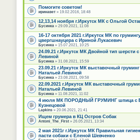
Помогите советом!
иринавет
» 19.02.2016, 18:48
12,13,14 ноября г.Иркутск МК с Ольгой Ост
Бусинка
» 29.09.2021, 11:08
16-17 октября 2021 г.Иркутск МК по груминг
цвергшнауцера с Ириной Лукасевич
Бусинка
» 15.07.2021, 10:25
24.09.21 г.Иркутск МК Двойной тип шерсти 
Левиной
Бусинка
» 31.08.2021, 15:59
23.09.21 г.Иркутск МК выставочный груминг
Натальей Левиной
Бусинка
» 23.08.2021, 09:58
22.09.2021 г.Иркутск МК выставочный груми
Натальей Левиной
Бусинка
» 11.08.2021, 11:02
4 июля МК ПОРОДНЫЙ ГРУМИНГ шпица с Е
Кузнецовой
Lapkins
» 20.06.2021, 21:41
Ищем грумера в КЦ Остров Собак
Antoni_The_First
» 26.05.2021, 13:34
2 мая 2021г г.Иркутск МК Правильная гигие
пасти собаки с Еленой Шевченко