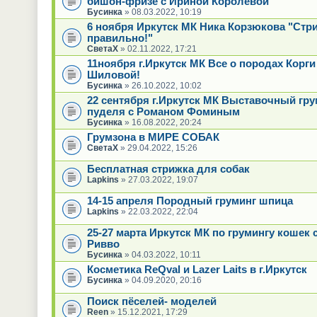
бишон-фризе с Ириной Королевой
Бусинка
» 08.03.2022, 10:19
6 ноября Иркутск МК Ника Корзюкова "Стр
правильно!"
СветаХ
» 02.11.2022, 17:21
11ноября г.Иркутск МК Все о породах Корги
Шиловой!
Бусинка
» 26.10.2022, 10:02
22 сентября г.Иркутск МК Выставочный гру
пуделя с Романом Фоминым
Бусинка
» 16.08.2022, 20:24
Грумзона в МИРЕ СОБАК
СветаХ
» 29.04.2022, 15:26
Бесплатная стрижка для собак
Lapkins
» 27.03.2022, 19:07
14-15 апреля Породный груминг шпица
Lapkins
» 22.03.2022, 22:04
25-27 марта Иркутск МК по грумингу кошек 
Ривво
Бусинка
» 04.03.2022, 10:11
Косметика ReQval и Lazer Laits в г.Иркутск
Бусинка
» 04.09.2020, 20:16
Поиск пёселей- моделей
Reen
» 15.12.2021, 17:29