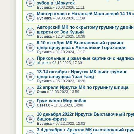
зубов в г.Иркутск
Бусинка
» 30.03.2026, 11:11
Мастер-класс с Натальей Мальцевой 14-15 
Бусинка
» 09.03.2026, 11:39
Авторский МК по скрытому грумингу двойн
шерсти от Зои Куцый
Бусинка
» 12.04.2025, 10:39
9-10 октября МК Выставочный груминг
цвергщнауцера с Анжеликой Гороховой
Бусинка
» 01.10.2024, 11:17
Прикольные и ржачные картинки с надпи
akaxex
» 08.12.2023, 17:30
13-14 октября г.Иркутск МК выст.груминг
цвергшнауцера Yuan Fang
Бусинка
» 05.10.2023, 10:28
22 апреля Иркутск МК по грумингу шпица
Олия
» 11.03.2023, 13:59
Грум салон Мир собак
СветаХ
» 11.01.2023, 14:00
10 декабря 2022г Иркутск Выставочный гру
бишон-фризе
Бусинка
» 07.12.2022, 12:02
3-4 декабря г.Иркутск МК выставочный гру