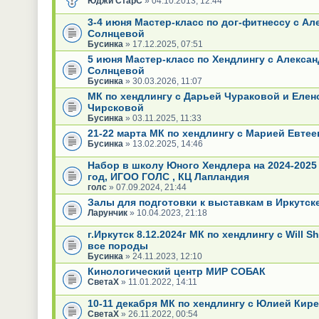
Юджи СтарС
» 04.10.2013, 12:44
3-4 июня Мастер-класс по дог-фитнессу с Ал
Солнцевой
Бусинка
» 17.12.2025, 07:51
5 июня Мастер-класс по Хендлингу с Алекса
Солнцевой
Бусинка
» 30.03.2026, 11:07
МК по хендлингу с Дарьей Чураковой и Елен
Чирсковой
Бусинка
» 03.11.2025, 11:33
21-22 марта МК по хендлингу с Марией Евте
Бусинка
» 13.02.2025, 14:46
Набор в школу Юного Хендлера на 2024-2025
год, ИГОО ГОЛС , КЦ Лапландия
голс
» 07.09.2024, 21:44
Залы для подготовки к выставкам в Иркутск
Ларунчик
» 10.04.2023, 21:18
г.Иркутск 8.12.2024г МК по хендлингу с Will Sh
все породы
Бусинка
» 24.11.2023, 12:10
Кинологический центр МИР СОБАК
СветаХ
» 11.01.2022, 14:11
10-11 декабря МК по хендлингу с Юлией Кир
СветаХ
» 26.11.2022, 00:54