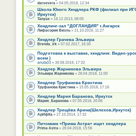
darsevera
» 04.05.2018, 12:34
Школа Юного Хендлера РКФ (филиал при ИГ
Иркутск)
Tanyax
» 16.12.2013, 08:05
Хендлинг-зал "ДОГЛАНДИЯ" г.Ангарск
Лифасория Виэль
» 21.10.2016, 11:27
Хендлер Грачева Эльвира
Brenda_irk
» 07.02.2017, 16:30
Подготовка к выставке, хендлинг. Видео-уро
всем )
anuta03
» 30.08.2016, 17:32
Хэндлер Жарникова Эльвира
Эльвира Жарникова
» 28.04.2018, 11:00
Хендлер Труфанова Кристина
Труфанова Кристина
» 15.05.2018, 17:16
Хендлер Мария Баранова, Иркутск
Мария_Баранова
» 07.05.2018, 20:06
Хендлер Трещёва Арина(Шелехов,Иркутск)
АрИфКа
» 27.10.2014, 17:32
Питомник «Прима Астра» ищет хендлера
Prima Astra
» 26.04.2018, 15:56