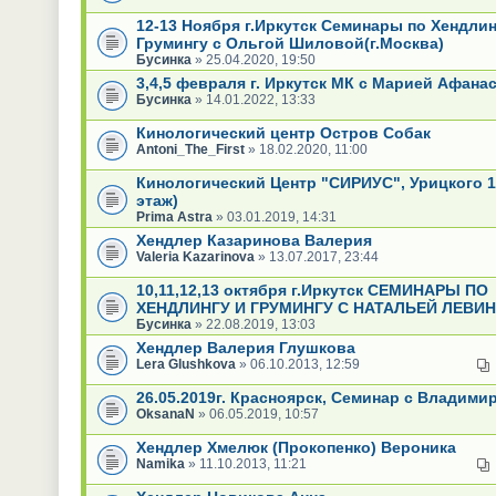
12-13 Ноября г.Иркутск Семинары по Хендлин
Грумингу с Ольгой Шиловой(г.Москва)
Бусинка
» 25.04.2020, 19:50
3,4,5 февраля г. Иркутск МК с Марией Афана
Бусинка
» 14.01.2022, 13:33
Кинологический центр Остров Собак
Antoni_The_First
» 18.02.2020, 11:00
Кинологический Центр "СИРИУС", Урицкого 1
этаж)
Prima Astra
» 03.01.2019, 14:31
Хендлер Казаринова Валерия
Valeria Kazarinova
» 13.07.2017, 23:44
10,11,12,13 октября г.Иркутск СЕМИНАРЫ ПО
ХЕНДЛИНГУ И ГРУМИНГУ С НАТАЛЬЕЙ ЛЕВИ
Бусинка
» 22.08.2019, 13:03
Хендлер Валерия Глушкова
Lera Glushkova
» 06.10.2013, 12:59
26.05.2019г. Красноярск, Семинар с Владим
OksanaN
» 06.05.2019, 10:57
Хендлер Хмелюк (Прокопенко) Вероника
Namika
» 11.10.2013, 11:21