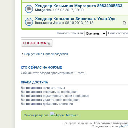
Хендлер Козьмина Маргарита 89834005533.
Margarita.
» 05.02.2017, 19:39
Хендлер Копылова Зинаида г. Улан-Удэ
Копылова Зина
» 08.10.2013, 20:13
Показать темы за:
Поле сортир
Новая тема
Вернуться в Список разделов
КТО СЕЙЧАС НА ФОРУМЕ
Сейчас этот раздел просматривают: 1 гость
ПРАВА ДОСТУПА
Вы
не можете
начинать темы
Вы
не можете
отвечать на сообщения
Вы
не можете
редактировать свои сообщения
Вы
не можете
удалять свои сообщения
Вы
не можете
добавлять вложения
Список разделов
Все права защищены. Копирование материалов
Создано на основе
phpB