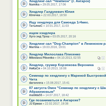
Хендлинг-зал "Чемпион" (г. Ангарск)
Namika
» 29.05.2017, 17:06
Хендлер Галдукевич Юлия
Юлечка
» 22.03.2017, 18:50
Ищу хендлера для Самоеда 1г4мес.
ТатьянаС
» 10.01.2017, 11:03
ищем хэндлера
Хуго энд Трэш
» 03.05.2017, 20:16
Хендлинг-зал "Dog-Champion" в Ленинском р
Martina
» 19.03.2016, 19:01
Хендлер Милослава Плисенко
Miloslava Plisenko
» 04.10.2013, 02:55
1
Хендлер, грумер Корзюкова Вероника
НиКаСя
» 04.10.2013, 16:08
1
Семинар по хендлингу с Мариной Быстровой -
Чита
darsevera
» 15.08.2017, 15:41
07 августа Омск "Семинар по хендлингу с Ш
Абракимовым"
matilda55
» 14.07.2017, 18:42
Где позаниматься в Ангарске?
JJ Ермак
» 22.02.2017, 19:38