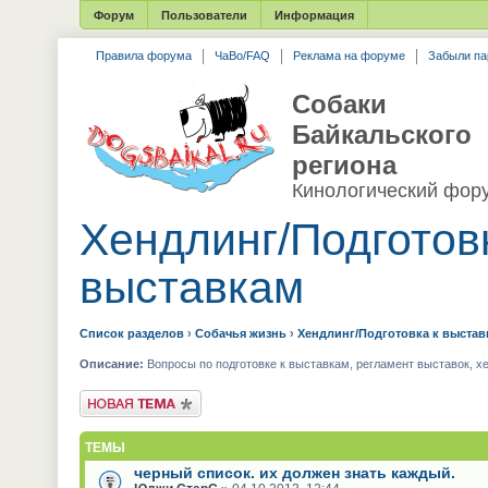
Форум
Пользователи
Информация
Правила форума
ЧаВо/FAQ
Реклама на форуме
Забыли па
Собаки
Байкальского
региона
Кинологический фор
Хендлинг/Подготов
выставкам
Список разделов
›
Собачья жизнь
›
Хендлинг/Подготовка к выстав
Описание:
Вопросы по подготовке к выставкам, регламент выставок, хе
Новая тема
ТЕМЫ
черный список. их должен знать каждый.