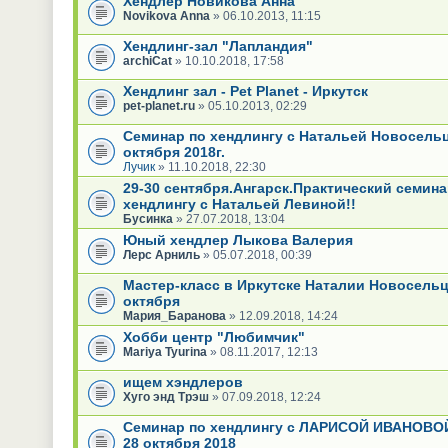
Хендлер Новикова Анна
Novikova Anna
» 06.10.2013, 11:15
Хендлинг-зал "Лапландия"
archiCat
» 10.10.2018, 17:58
Хендлинг зал - Pet Planet - Иркутск
pet-planet.ru
» 05.10.2013, 02:29
Семинар по хендлингу с Натальей Новосельц
октября 2018г.
Лучик
» 11.10.2018, 22:30
29-30 сентября.Ангарск.Практический семина
хендлингу с Натальей Левиной!!
Бусинка
» 27.07.2018, 13:04
Юный хендлер Лыкова Валерия
Лерс Арниль
» 05.07.2018, 00:39
Мастер-класс в Иркутске Наталии Новосельц
октября
Мария_Баранова
» 12.09.2018, 14:24
Хобби центр "Любимчик"
Mariya Tyurina
» 08.11.2017, 12:13
ищем хэндлеров
Хуго энд Трэш
» 07.09.2018, 12:24
Семинар по хендлингу с ЛАРИСОЙ ИВАНОВОЙ.
28 октября 2018