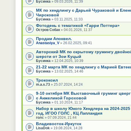
Бусинка
» 09.03.2026, 11:39
МК по хендлингу с Дарьей Чураковой и Елен
Чирсковой
Бусинка
» 03.11.2025, 11:33
Фотодень с тематикой «Гарри Поттера»
Остров Собак
» 04.01.2026, 11:37
Продам Апоквел.
Anastasiya_V
» 26.02.2025, 09:41
Авторский МК по скрытому грумингу двойно
шерсти от Зои Куцый
Бусинка
» 12.04.2025, 10:39
21-22 марта МК по хендлингу с Марией Евте
Бусинка
» 13.02.2025, 14:46
Трококсил
m.a.s.73
» 25.07.2024, 14:24
9-10 октября МК Выставочный груминг цвер
с Анжеликой Гороховой
Бусинка
» 01.10.2024, 11:17
Набор в школу Юного Хендлера на 2024-2025
год, ИГОО ГОЛС , КЦ Лапландия
голс
» 07.09.2024, 21:44
Владивосток-Иркутск
LisaDok
» 19.08.2024, 14:28