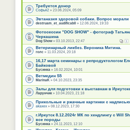
Требуется донор
Софья2
» 23.06.2024, 05:09
Эвтаназия здоровой собаки. Вопрос морали
destruam_et_audificab0
» 12.06.2024, 19:33
Фотосессии "DOG SHOW" - фотограф Татьян
Черкашина
Dog Show
» 03.10.2013, 22:47
1
Ветеринарный ликбез. Вероника Митина.
голс
» 11.03.2024, 20:18
16,17 марта семинары с репродуктологом Ел
Байковой
Бусинка
» 16.02.2024, 10:01
Ветмедин S5
MarinaK
» 04.10.2023, 23:35
Залы для подготовки к выставкам в Иркутск
Ларунчик
» 10.04.2023, 21:18
Прикольные и ржачные картинки с надпись
akaxex
» 08.12.2023, 17:30
г.Иркутск 8.12.2024г МК по хендлингу с Will Sh
все породы
Бусинка
» 24.11.2023, 12:10
Иркутск - Казань - Иркутск