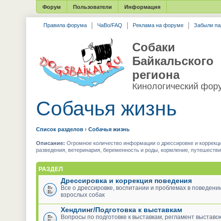
Форум
Пользователи
Информация
Правила форума
ЧаВо/FAQ
Реклама на форуме
Забыли па
Собаки
Байкальского
региона
Кинологический фор
Собачья жизнь
Список разделов
›
Собачья жизнь
Описание:
Огромное количество информации о дрессировке и коррекции
разведения, ветеринария, беременность и роды, кормление, путешеств
РАЗДЕЛ
Дрессировка и коррекция поведения
Все о дрессировке, воспитании и проблемах в поведени
взрослых собак
Хендлинг/Подготовка к выставкам
Вопросы по подготовке к выставкам, регламент выставок